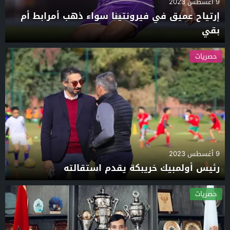
9 أغسطس 2023
إرتياح عميق في فيرونتينا سواء ذهب أمرابط أم
بقي
حصريات
9 أغسطس 2023
رئيس أولمبيك خريبكة يقدم استقالته
حصريات