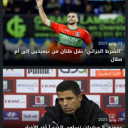
23 يونيو 2023
“الشرط الجزائي” نقل طنان من نيميخين إلى أم
صلال
الكرة المغربية
23 يونيو 2023
عموتة: 5 مباريات تساوي الدرع | أخر الأخبار