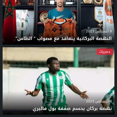
9 أغسطس 2023
النهضة البركانية يتعاقد مع مصواب ” الطاس”
حصريات
9 أغسطس 2023
نهضة بركان يحسم صفقة بول فاليري