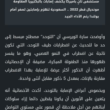
مستشفى ثانٍ بأميركا يكشف إصابات بالبكتيريا المقاومة
مونديال قطر 2022 .. السعودية تنهزم بإصابتين لصفر أمام
بولندا رغم الأداء الجيد
وأوضحت سارة اتويرسي أن “التوحد” مصطلح مبسط إلى
حد ما للحديث عن اضطرابات طيف التوحد، التي تكون
ناتجة عن اضطراب في النمو العصبي، وهو ما يفسر
ظهورها منذ الطفولة المبكرة، مضيفة أن الإحصائيات
أظهرت أن الذكور أكثر عرضة للإصابة بهذا الاضطراب
مقارنة بالإناث، بمعدل 5 ذكور مقابل أنثى واحدة.
وبخصوص أعراض الإصابة بالتوحد، أكدت الأخصائية أنه
يتعين على الأبوين أن يكونا يقظين دائما إزاء سلوكات
أبنائهم من أجل ملاحظة أي قصور على مستوى التواصل