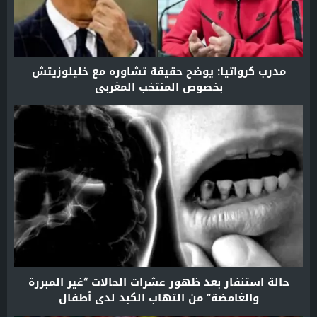
مدرب كرواتيا: يوضح حقيقة تشاوره مع خليلوزيتش
بخصوص المنتخب المغربي
حالة استنفار بعد ظهور عشرات الحالات “غير المبررة
والغامضة” من التهاب الكبد لدى أطفال