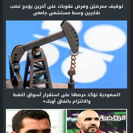
توقيف ممرضيْن وفرض عقوبات على آخرين يؤجج غضب
نقابيين وسط مستشفى جامعي
السعودية تؤكد حرصها على استقرار أسواق النفط
والالتزام باتفاق أوبك+