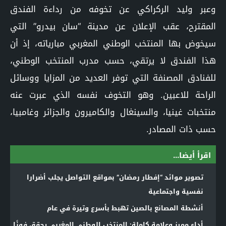
وعبر وليد الركراكي عن تخوفه من رداءة الفندق
المقترح، عقب الإعلان عن مدينة “سان بيدرو” التي
سيخوض بها المنتخب الوطني المغربي مبارياته، إذ أن
هذا الفندق لا يرتقي، حسب مدرب المنتخب الوطني،
للفنادق المصنفة التي توفر العديد من المزايا ووسائل
الراحة للاعبين. وهو التخوف نفسه الذي عبرت عنه
منتخبات غينيا، والسينغال والكاميرون والجزائر وغامبيا،
حسب ذات المصادر.
اقرأ أيضا...
تصوير موائد “إفطار رمضان” بمواقع التواصل يجلب أضرارا
نفسية واجتماعية
أنشطة المصانع بالصين تهبط بأسرع وتيرة في عام
أداء مميز وعلامة كاملة: المنتخب الوطني المغربي يحقق فوزًا