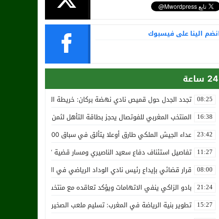
نضم الينا على فيسبوك
24 ساعة
تجدد الجدل حول قميص نادي نهضة بركان: خريطة المغرب تثير استياء الجا
08:25
المنتخب المغربي للفوتصال يحجز بطاقة التأهل لثمن نهائي مونديال أوزب
16:38
عداء الجيش الملكي طارق أوعلا يتألق في سباق 4200 متر بمدينة سلا
23:42
تفاصيل استئناف دفاع سعيد الناصيري ومسار قضية ‘بارون المخدرات الما
11:27
قرار قضائي بإيداع رئيس نادي الوداد الرياضي في السجن في قضية “إسكو
08:00
بادو الزاكي ينفي الاتهامات ويؤكد تعاقده مع منتخب النيجر دون تكفل م
21:24
تطوير بنية الرياضة في المغرب: تسليم ملعب الصخيرات بالعشب الاصطن
15:27