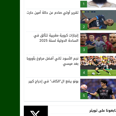
1
تقرير أولي صادم عن حالة أمين حارث
2
إنجازات كروية مغربية تتألق في
الساحة الدولية لسنة 2025
3
نجم الأسود ثاني أفضل مراوغ بأوروبا
بعد ميسي
4
بونو يضع ال”الكاف” في إحراج كبير
5
ابعونا على تويتر