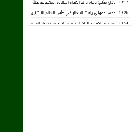
وداعٌ مؤلم: وفاة والد العداء المغربي سعيد عويطة بعد صراع طويل مع 
19:12
محمد حموني يلفت الأنظار في كأس العالم للناشئين ويثير اهتمام المنت
19:26
اتحادية الكونفدراليات الرياضية الإفريقية تختار المنتخب الوطني المغرب
18:54
استقالة جماعية تضرب نادي حسنية أكادير بفعل الأزمة المالية والإدارية
12:36
زكرياء أبو خلال يتلقى أخبار سيئة بسبب إصابته الخطيرة
01:19
هل يقترب وقت انتقال أمرابط إلى مانشستر يونايتد؟
02:20
خافي من السيلية القطري لاتحاد طنجة
18:28
الشرقاوي يستقيل من رئاسة إتحاد طنجة
18:20