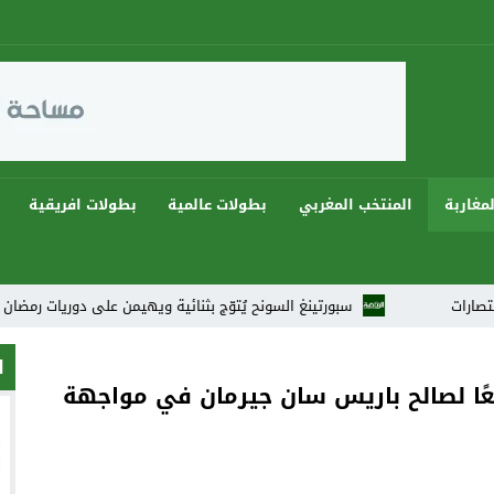
مغاربة
المنتخب المغربي
بطولات عالمية
بطولات افريقية
سبورتينغ السونح يُتوّج بثنائية ويهيمن على دوريات رمضان 2026 في أجواء كروية استثنائية
ا
عًا لصالح باريس سان جيرمان في مواجهة