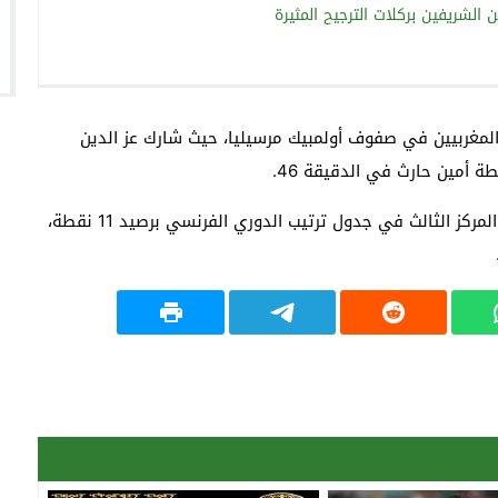
الشريفين بركلات الترجيح المثيرة
لمغربيين في صفوف أولمبيك مرسيليا، حيث شارك عز الدين
 أمين حارث في الدقيقة 46.
وبفضل هذا الفوز الكبير، ارتقى باريس سان جيرمان إلى المركز الثالث في جدول ترتيب الدوري الفرنسي برصيد 11 نقطة،