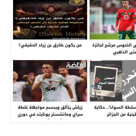
ي الخنوس مرشح لجائزة
من يكون طارق بن زياد الحقيقي؟
فتى الذهبي
سلطة السواد”.. حكاية
زياش يتألق ويحسم مواجهة غلطة
ية من الجزائر
سراي ومانشستر يونايتد في دوري
أبطال أوروبا