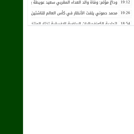
وداعٌ مؤلم: وفاة والد العداء المغربي سعيد عويطة بعد صراع طويل مع 
19:12
محمد حموني يلفت الأنظار في كأس العالم للناشئين ويثير اهتمام المنت
19:26
اتحادية الكونفدراليات الرياضية الإفريقية تختار المنتخب الوطني المغرب
18:54
استقالة جماعية تضرب نادي حسنية أكادير بفعل الأزمة المالية والإدارية
12:36
زكرياء أبو خلال يتلقى أخبار سيئة بسبب إصابته الخطيرة
01:19
هل يقترب وقت انتقال أمرابط إلى مانشستر يونايتد؟
02:20
خافي من السيلية القطري لاتحاد طنجة
18:28
الشرقاوي يستقيل من رئاسة إتحاد طنجة
18:20