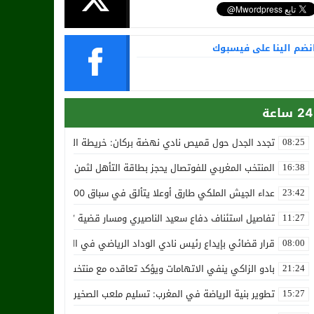
نضم الينا على فيسبوك
24 ساعة
تجدد الجدل حول قميص نادي نهضة بركان: خريطة المغرب تثير استياء الجا
08:25
المنتخب المغربي للفوتصال يحجز بطاقة التأهل لثمن نهائي مونديال أوزب
16:38
عداء الجيش الملكي طارق أوعلا يتألق في سباق 4200 متر بمدينة سلا
23:42
تفاصيل استئناف دفاع سعيد الناصيري ومسار قضية ‘بارون المخدرات الما
11:27
قرار قضائي بإيداع رئيس نادي الوداد الرياضي في السجن في قضية “إسكو
08:00
بادو الزاكي ينفي الاتهامات ويؤكد تعاقده مع منتخب النيجر دون تكفل م
21:24
تطوير بنية الرياضة في المغرب: تسليم ملعب الصخيرات بالعشب الاصطن
15:27