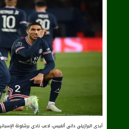
أبدى البرازيلي داني ألفيس، لاعب نادي برشلونة الإسب