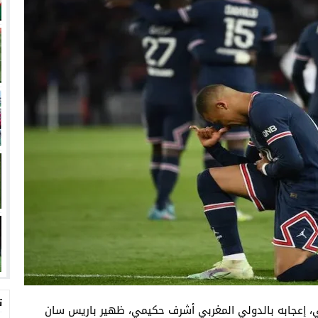
ت
اني، إعجابه بالدولي المغربي أشرف حكيمي، ظهير باريس سان