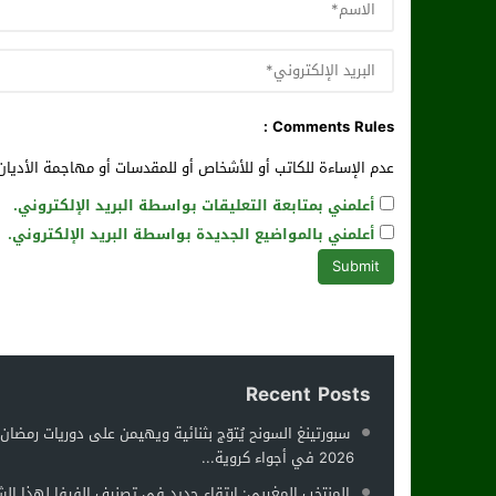
Comments Rules :
عدم الإساءة للكاتب أو للأشخاص أو للمقدسات أو مهاجمة الأديان 
أعلمني بمتابعة التعليقات بواسطة البريد الإلكتروني.
أعلمني بالمواضيع الجديدة بواسطة البريد الإلكتروني.
Recent Posts
سبورتينغ السونح يُتوّج بثنائية ويهيمن على دوريات رمضان
2026 في أجواء كروية...
المنتخب المغربي: ارتقاء جديد في تصنيف الفيفا لهذا ال