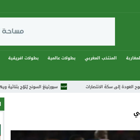
مغاربة
المنتخب المغربي
بطولات عالمية
بطولات افريقية
سكة الانتصارات
سبورتينغ السونح يُتوّج بثنائية ويهيمن على دوريات رمضان 2026 في أجواء ك
ا
ي