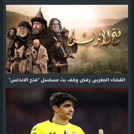
القضاء المغربي رفض وقف بث مسلسل “فتح الاندلس”