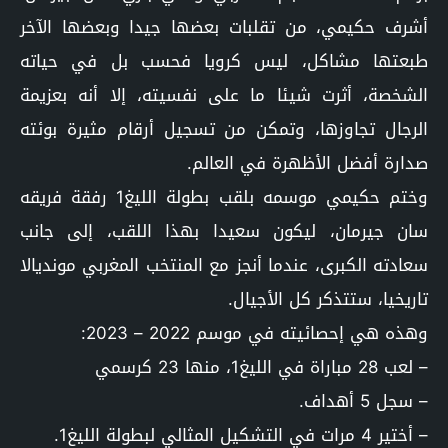
أشرف حكيمي، من تقلبات بعضها جيدا وبعضها الآخر
طبعتها مشاكل، ليس كرويا فحسب بل في حياته
الشخصة، أثرت شيئا ما على نفسيته، إلا أنه بعزيمة
الرجال تجاوزها، وتمكن من تسجيل أرقام مثيرة بوئته
صدارة أفضل الأظهرة في العالم.
وختم حكيمي موسمه بلقب بطولة الليغ1 رفقة فريقه
سان جيرمان، ليكون سعيدا بهذا اللقب، إلى جانب
سعادته الكبرى، عندما أنجز مع المنتخب المغربي مونديالا
تاريخيا، ستتذكر كل الأجيال.
وهذه هي إحصائيته في موسم 2022 – 2023:
– لعب 28 مباراة في الليغ1، منها 23 كرسمي
– سجل 5 أهداف.
– أختير 4 مرات في التشكيل المثالي لبطولة الليغ1.