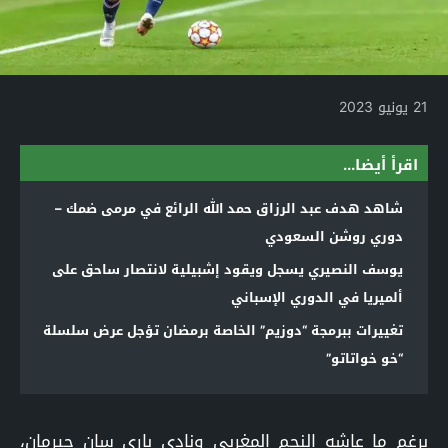
21 يونيو 2023
اقرأ أيضا...
شاهد هدف عبد الرزاق حمد الله الرائع في مرمى ضمك –
دوري روشن السعودي
يوسف النصيري يسجل ويقود إشبيلية لانتصار ساحق على
ألميريا في الدوري الإسباني
تغييرات ببرمجة “دوزيم” الخاصة برمضان تؤجل عرض سلسلة
“خو خواتاتو”
برغم ما عاشه النجم المغربي ونادي باري سان جيرمان،