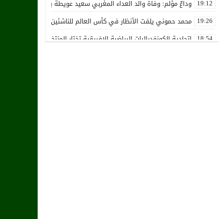
وداعٌ مؤلم: وفاة والد العداء المغربي سعيد عويطة بعد صراع طويل مع 
19:12
محمد حموني يلفت الأنظار في كأس العالم للناشئين ويثير اهتمام المنت
19:26
اتحادية الكونفدراليات الرياضية الإفريقية تختار المنتخب الوطني المغرب
18:54
استقالة جماعية تضرب نادي حسنية أكادير بفعل الأزمة المالية والإدارية
12:36
زكرياء أبو خلال يتلقى أخبار سيئة بسبب إصابته الخطيرة
01:19
هل يقترب وقت انتقال أمرابط إلى مانشستر يونايتد؟
02:20
خافي من السيلية القطري لاتحاد طنجة
18:28
الشرقاوي يستقيل من رئاسة إتحاد طنجة
18:20