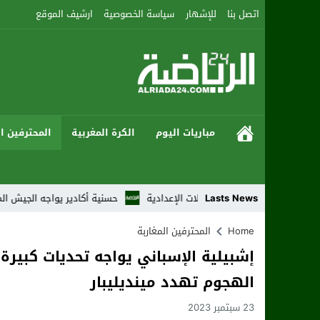
اتصل بنا
للإشهار
سياسة الخصوصية
ارشيف الموقع
مباريات اليوم
الكرة المغربية
المحترفين ال
رابع من النزالات الإعدادية
Lasts News
حسنية أكادير يواجه الجيش الملكي بطموح العو
Home
المحترفين المغاربة
إشبيلية الإسباني يواجه تحديات كبيرة
الهجوم تهدد مينديليبار
23 سبتمبر 2023