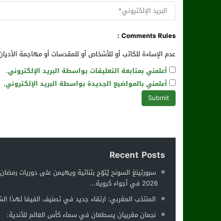
Comments Rules :
عدم الإساءة للكاتب أو للأشخاص أو للمقدسات أو مهاجمة الأديان 
أعلمني بمتابعة التعليقات بواسطة البريد الإلكتروني.
أعلمني بالمواضيع الجديدة بواسطة البريد الإلكتروني.
Recent Posts
سبورتينغ السونح يُتوّج بثنائية ويهيمن على دوريات رمضان
2026 في أجواء كروية...
المنتخب المغربي: ارتقاء جديد في تصنيف الفيفا لهذا ال
نجمان مغربيان يسطعان في سماء كأس العالم للأندية: