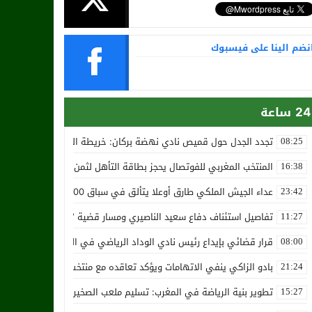
نضم الينا على فيسبوك
24 ساعة
تجدد الجدل حول قميص نادي نهضة بركان: خريطة المغرب تثير استياء الجا
08:25
المنتخب المغربي للفوتصال يحجز بطاقة التأهل لثمن نهائي مونديال أوزب
16:38
عداء الجيش الملكي طارق أوعلا يتألق في سباق 4200 متر بمدينة سلا
23:42
تفاصيل استئناف دفاع سعيد الناصيري ومسار قضية ‘بارون المخدرات الما
11:27
قرار قضائي بإيداع رئيس نادي الوداد الرياضي في السجن في قضية “إسكو
08:00
بادو الزاكي ينفي الاتهامات ويؤكد تعاقده مع منتخب النيجر دون تكفل م
21:24
تطوير بنية الرياضة في المغرب: تسليم ملعب الصخيرات بالعشب الاصطن
15:27