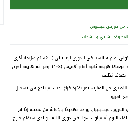
كية من جورجي جيسوس
المصرية: الشيبي و الشحات
وفي هذه المباريات الست، تعرض الفريق لأربع هزائم، الأولى أمام فالنسيا في الدوري الإسباني (1-2)، ثم هزيمة أخرى
في السوبر الأوروبي أمام مانشستر سيتي بنتيجة مماثلة. تبعتها هزيمة ثانية أمام ألافيس (3-4)، ومن ثم هزيمة أخرى
النصيري من المغرب، يمر بفترة فراغ، حيث لم ينجح في تسجيل
مع الفريق.
لفريق، مينديليبار، يواجه تهديدًا بالإقالة من منصبه إذا لم
ن لقاء اليوم أمام أوساسونا في دوري الليغا، والذي سيقام خارج