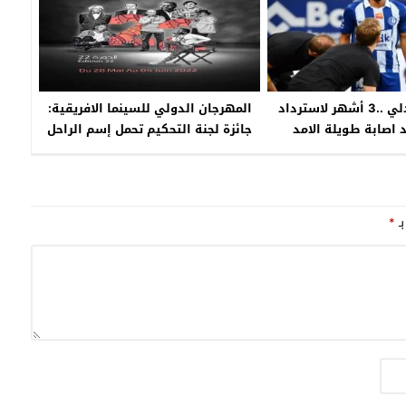
طارق تيسودلي ..3 أشهر لاسترداد
المهرجان الدولي للسينما الافريقية:
د اصابة طويلة الامد
جائزة لجنة التحكيم تحمل إسم الراحل
نور الدين الصايل
بـ
*