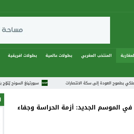
مغاربة
المنتخب المغربي
بطولات عالمية
بطولات افريقية
دة إلى سكة الانتصارات
سبورتينغ السونح يُتوّج بثنائية ويهيمن على دوريات رمضان 2026
ا
 في الموسم الجديد: أزمة الحراسة وجفاء