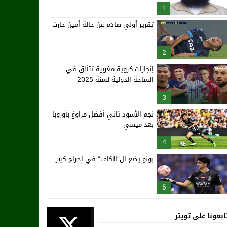
1
تقرير أولي صادم عن حالة أمين حارث
2
إنجازات كروية مغربية تتألق في
الساحة الدولية لسنة 2025
3
نجم الأسود ثاني أفضل مراوغ بأوروبا
بعد ميسي
4
بونو يضع ال”الكاف” في إحراج كبير
5
ابعونا على تويتر