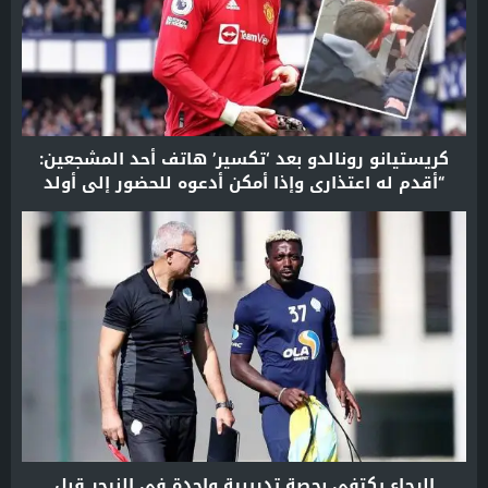
كريستيانو رونالدو بعد ‘تكسير’ هاتف أحد المشجعين:
“أقدم له اعتذاري وإذا أمكن أدعوه للحضور إلى أولد
ترافورد!”
الرجاء يكتفي بحصة تدريبية واحدة في النيجر قبل