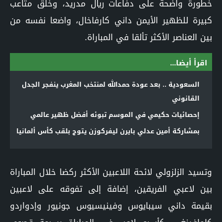
خطورة واضحة على دفاعات ريال مدريد، وخلق متاعب
كبيرة للظهير الأيمن داني كارفاخال، واضعا نفسه من
بين العناصر الأكثر تألقا في المباراة.
اقرأ أيضا...
السعودية .. بعد عودة حمدالله لمنتخب المغرب ينفجر الجدل
القانوني
إحصائيات حكيمي في الموسم تبوئه أفضل ظهير عالمي
بمشاركة أمين عدلي بايرن ليفركوزن يتوج بلقب كأس ألمانيا
وتسيد الزلزولي لائحة اللاعبين الأكثر ركضا خلال المباراة
بين لاعبي الفريقين، إضافة إلى تفوقه على لاعبين
بقيمة داني سيبايوس وفينيسيوس جونيور وإدواردو