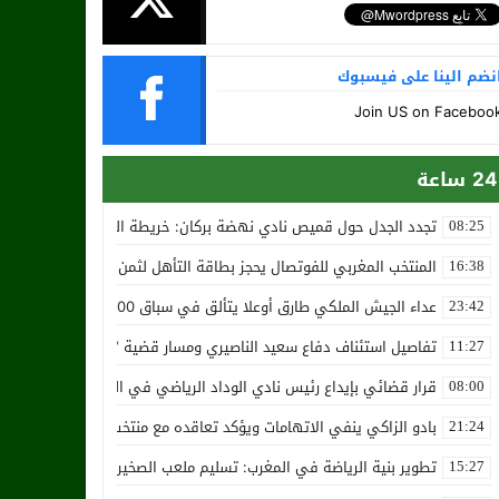
نضم الينا على فيسبوك
Join US on Faceboo
24 ساعة
تجدد الجدل حول قميص نادي نهضة بركان: خريطة المغرب تثير استياء الجا
08:25
المنتخب المغربي للفوتصال يحجز بطاقة التأهل لثمن نهائي مونديال أوزب
16:38
عداء الجيش الملكي طارق أوعلا يتألق في سباق 4200 متر بمدينة سلا
23:42
تفاصيل استئناف دفاع سعيد الناصيري ومسار قضية ‘بارون المخدرات الما
11:27
قرار قضائي بإيداع رئيس نادي الوداد الرياضي في السجن في قضية “إسكو
08:00
بادو الزاكي ينفي الاتهامات ويؤكد تعاقده مع منتخب النيجر دون تكفل م
21:24
تطوير بنية الرياضة في المغرب: تسليم ملعب الصخيرات بالعشب الاصطن
15:27