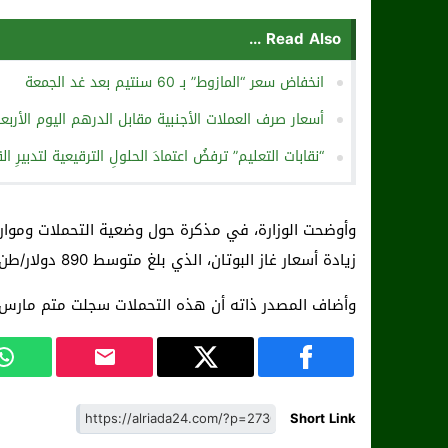
Read Also ...
انخفاض سعر “المازوط” بـ 60 سنتيم بعد غد الجمعة
أسعار صرف العملات الأجنبية مقابل الدرهم اليوم الأربعاء 13أبريل 22
“نقابات التعليم” ترفضُ اعتمادَ الحلولِ الترقيعية لتدبيرِ ا
زيادة أسعار غاز البوتان، الذي بلغ متوسط 890 دولار/طن، مقابل حوالي 543 دولار/طن متم مارس 2022.
وأضاف المصدر ذاته أن هذه التحملات سجلت متم مارس 2022 نسبة إنجاز بلغت 45.6 في المائة
Short Link