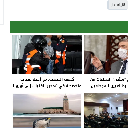
قنينة غاز
“تملّص” الجماعات من
كشف التحقيق مع أخطر عصابة
وابط تعيين الموظفين
متخصصة في تهجير الفتيات إلى أوروبا
بغرض الدعارة، عن حقائق صادمة ضمنها
حجز عقود زواج في إسم الغير، و في
التفاصيل، أحالت الفرقة المحلية
للشرطة القضائية بالمفوضية الجهوية
للأمن بمدينة أزرو على النيابة العامة
المختصة، يوم أمس الخميس 14 أبريل