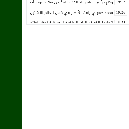
وداعٌ مؤلم: وفاة والد العداء المغربي سعيد عويطة بعد صراع طويل مع 
19:12
محمد حموني يلفت الأنظار في كأس العالم للناشئين ويثير اهتمام المنت
19:26
اتحادية الكونفدراليات الرياضية الإفريقية تختار المنتخب الوطني المغرب
18:54
استقالة جماعية تضرب نادي حسنية أكادير بفعل الأزمة المالية والإدارية
12:36
زكرياء أبو خلال يتلقى أخبار سيئة بسبب إصابته الخطيرة
01:19
هل يقترب وقت انتقال أمرابط إلى مانشستر يونايتد؟
02:20
خافي من السيلية القطري لاتحاد طنجة
18:28
الشرقاوي يستقيل من رئاسة إتحاد طنجة
18:20