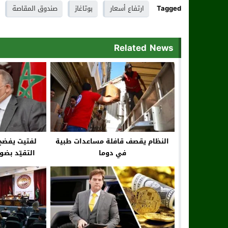
Tagged
ارتفاع أسعار
بوتاغاز
صندوق المقاصة
Related News
النظام يقصف قافلة مساعدات طبية
لفتيت يفضح 
في دوما
التقيّد بض