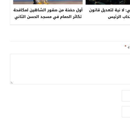
الجاري، أفراد العصابة المكونة من
بي: لا نية لتعديل قانون
أول حضنة من صقور الشاهين لمكافحة
أربعة أشخاص تتراوح أعمارهم ما بين
خاب الرئيس
تكاثر الحمام في مسجد الحسن الثاني
50 و60 سنة، وهم مواطنان مغربيان
مقيمان بالخارج وشقيق أحدهما
ووسيطة، وذلك للاشتباه في تورطهم
في تنظيم الهجرة غير المشروعة
والاتجار بالبشر والابتزاز والمشاركة فيه
بـ
*