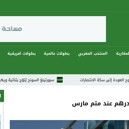
مغاربة
المنتخب المغربي
بطولات عالمية
بطولات افريقية
لى سكة الانتصارات
سبورتينغ السونح يُتوّج بثنائية ويهيمن على دوريات رمضان 2026 في أجو
ا