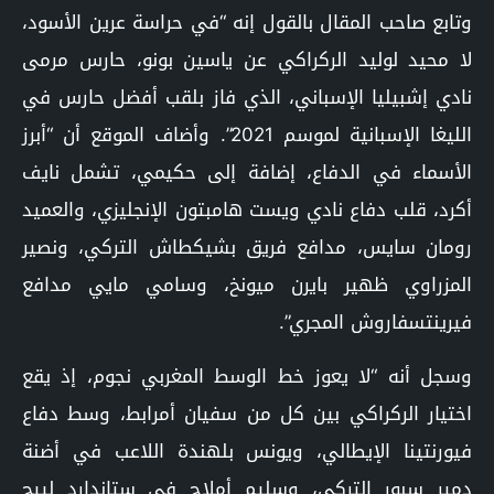
وتابع صاحب المقال بالقول إنه “في حراسة عرين الأسود،
لا محيد لوليد الركراكي عن ياسين بونو، حارس مرمى
نادي إشبيليا الإسباني، الذي فاز بلقب أفضل حارس في
الليغا الإسبانية لموسم 2021”. وأضاف الموقع أن “أبرز
الأسماء في الدفاع، إضافة إلى حكيمي، تشمل نايف
أكرد، قلب دفاع نادي ويست هامبتون الإنجليزي، والعميد
رومان سايس، مدافع فريق بشيكطاش التركي، ونصير
المزراوي ظهير بايرن ميونخ، وسامي مايي مدافع
فيرينتسفاروش المجري”.
وسجل أنه “لا يعوز خط الوسط المغربي نجوم، إذ يقع
اختيار الركراكي بين كل من سفيان أمرابط، وسط دفاع
فيورنتينا الإيطالي، ويونس بلهندة اللاعب في أضنة
دمير سبور التركي، وسليم أملاح في ستاندارد لييج