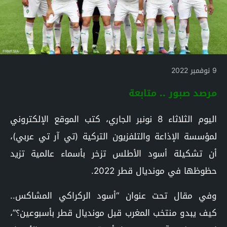
9 نوفمبر 2022
مرصد صبور .. متابعة
اليوم الثلاثاء 8 نونبر الجاري، كتب الموقع الإلكتروني
لمؤسسة الإذاعة والتلفزيون التركية (تي آر تي عربي)،
أن تشكيلة أسود الأطلس تزخر بأسماء عالمية تزيد
حظوظها في مونديال قطر 2022.
وفي مقال تحت عنوان “أسود الركراكي المشاكس..
كيف يبدو منتخب المغرب قبل مونديال قطر بأسبوعين؟”،