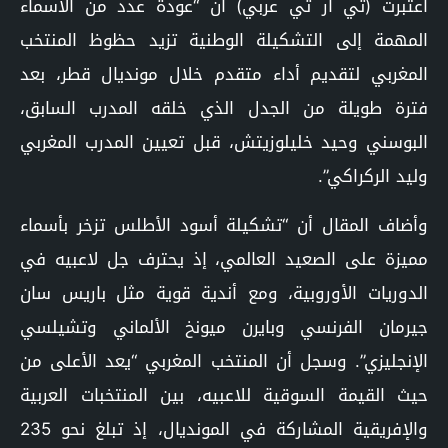
اعتبرت (تي آر تي عربي) أن “عودة عدد من الأسماء
المهمة إلى التشكيلة الوطنية تزيد حظوظ المنتخب
المغربي لتقديم أداء متقدم خلال مونديال قطر، بعد
فترة طويلة من الجدل الذي خلقه المدرب السابق،
البوسني وحيد خليلوزيتش، قبل تعيين المدرب المغربي
وليد الركراكي”.
وأضاف المقال أن “تشكيلة أسود الأطلس تزخر بأسماء
مميزة على الصعيد العالمي، إذ يحترف جل لاعبيه في
الدوريات الأوروبية، ومع أندية قوية مثل باريس سان
جيرمان الفرنسي وبايرن ميونخ الألماني وتشيلسي
الإنجليزي”. وسجل أن المنتخب المغربي “يعد الأعلى من
حيث القيمة السوقية للاعبيه، بين المنتخبات العربية
والإفريقية المشاركة في المونديال، إذ تبلغ نحو 235