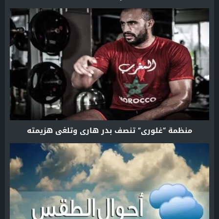
منظمة “غلوري” تنصف بدر هاري وتلغي هزيمته