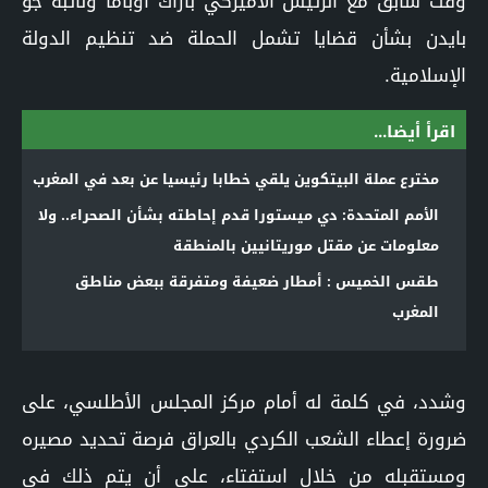
وقت سابق مع الرئيس الأميركي
باراك أوباما
ونائبه جو
بايدن بشأن قضايا تشمل الحملة ضد
تنظيم الدولة
الإسلامية.
اقرأ أيضا...
مخترع عملة البيتكوين يلقي خطابا رئيسيا عن بعد في المغرب
الأمم المتحدة: دي ميستورا قدم إحاطته بشأن الصحراء.. ولا
معلومات عن مقتل موريتانيين بالمنطقة
طقس الخميس : أمطار ضعيفة ومتفرقة ببعض مناطق
المغرب
وشدد، في كلمة له أمام مركز المجلس الأطلسي، على
ضرورة إعطاء الشعب الكردي بالعراق فرصة تحديد مصيره
ومستقبله من خلال استفتاء، على أن يتم ذلك في