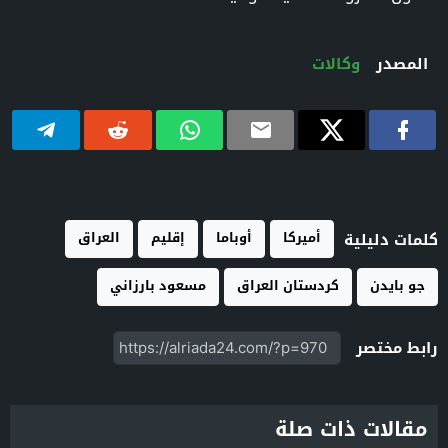
المصدر
وكالات
أميركا
أوباما
إقليم
العراق
كلمات دليلية
جو بايدن
كردستان العراق
مسعود بارزاني
رابط مختصر
مقالات ذات صلة