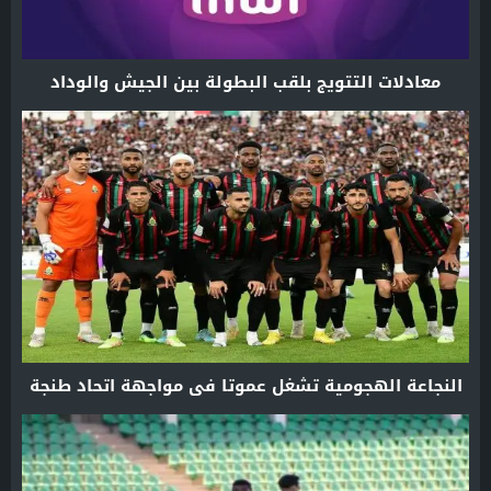
معادلات التتويج بلقب البطولة بين الجيش والوداد
النجاعة الهجومية تشغل عموتا في مواجهة اتحاد طنجة