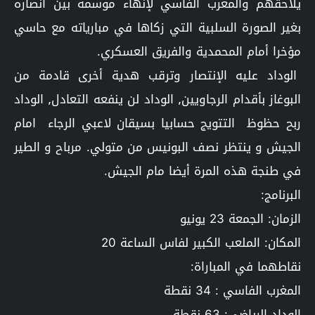
يلاحقهم والمغرب الفاسي لإنهاء موسمه بين أنصاره
بغير الصورة السلبية التي زكاها في مبارياته مع حاسي
مؤخرا أمام المحمدية والفريق العسكري.
الوداد عليه الإنتصار وترقب هدية أخرى قادمة من
البوغاز بأقدام الرجاويين٫ الوداد لن ينفعه التعادل٫ الوداد
ربح حظوظ التتويج حسابيا بسيقان لاعبي الرجاء امام
الجيش و ينتظر نصف البونيس من متولي. مرباح و الطير
في طنجة هذه المرة أيضا مام الجيش.
البرنامج:
الزمان: الجمعة 23 يونيو
المكان: الملعب الكبير لفاس الساعة 20
نقاطهما في المباراة:
المغرب الفاسي : 34 نقطة
الوداد الرياضي: 63 نقطة