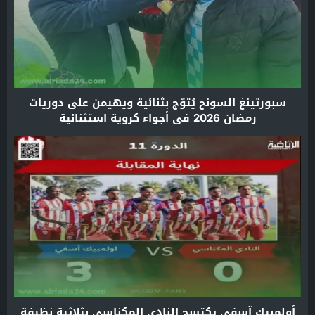
سبورتينغ السونح يُتوّج بثنائية ويهيمن على دوريات
رمضان 2026 في أجواء كروية استثنائية
أولمبيك آسفي يكتسح النادي المكناسي بثلاثية نظيفة