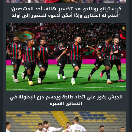
كريستيانو رونالدو بعد ‘تكسير’ هاتف أحد المشجعين:
“أقدم له اعتذاري وإذا أمكن أدعوه للحضور إلى أولد
ترافورد!”
الجيش يفوز على اتحاد طنجة ويحسم درع البطولة في
الدقائق الاخيرة