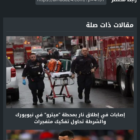
مقالات ذات صلة
إصابات في إطلاق نار بمحطة “ميترو” في نيويورك
والشرطة تحاول تفكيك متفجرات