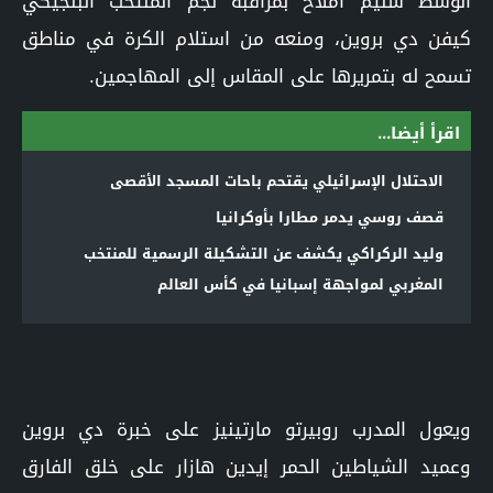
الوسط سليم أملاح بمراقبة نجم المنتخب البلجيكي
كيفن دي بروين، ومنعه من استلام الكرة في مناطق
تسمح له بتمريرها على المقاس إلى المهاجمين.
اقرأ أيضا...
الاحتلال الإسرائيلي يقتحم باحات المسجد الأقصى
قصف روسي يدمر مطارا بأوكرانيا
وليد الركراكي يكشف عن التشكيلة الرسمية للمنتخب
المغربي لمواجهة إسبانيا في كأس العالم
ويعول المدرب روبيرتو مارتينيز على خبرة دي بروين
وعميد الشياطين الحمر إيدين هازار على خلق الفارق