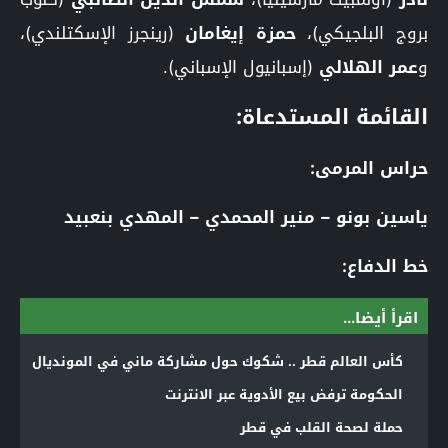
بروج البلجيكي)،
حمزة إيغامان
(رينجرز الإسكتلندي)،
و
عمر الهلالي
(إسبانيول الإسباني).
القائمة المستدعاة:
حراس المرمى:
ياسين بونو – منير المحمدي – المهدي بنعبيد
خط الدفاع:
اقرأ أيضا...
كأس العالم قطر .. شكوك حول مشاركة ماني في المونديال
الحكومة ترفض بيع الأدوية عبر الانترنت
حملة لصحة القلب في قطر