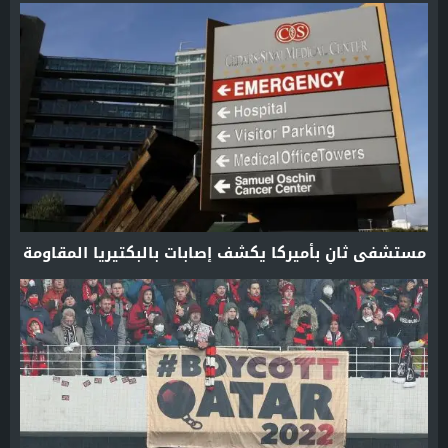
مستشفى ثانٍ بأميركا يكشف إصابات بالبكتيريا المقاومة