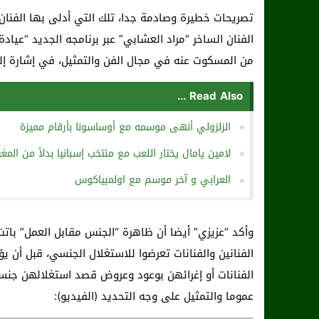
تصريحات خطيرة وصادمة جدا، تلك التي أدلى بها الفنان 
الفنان الساخر “مراد العشابي” عبر برنامجه الجديد “عيا
من المسكوت عنه في مجال الفن والتمثيل، في إشارة إل
Read Also ...
الزلزولي أنهى موسمه مع أوساسونا بأرقام مميزة
لامين يامال يختار اللعب مع منتخب إسبانيا بدلاً من المغ
العرابي و آخر موسم مع اولمبياكوس
وأكد “عزيزي” أيضا أن ظاهرة “الجنس مقابل العمل” باتت
الفنانين والفنانات تعرضوا للاستغلال الجنسي، قبل أن
الفنانات أو إغرائهن بوعود وعروض قصد استغلالهن جنسي
عموما والتمثيل على وجه التحديد (الفيديو):