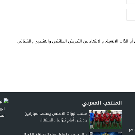
أو الذات الالهية. والابتعاد عن التحريض الطائفي والعنصري والشتائم.
المنتخب المغربي
منتخب لبؤات الأطلس يستعد لمباراتين
لتق
وديتين أمام تنزانيا والسنغال
شهر
ريال مدريد يخطط لإعادة هيكلة الفريق: