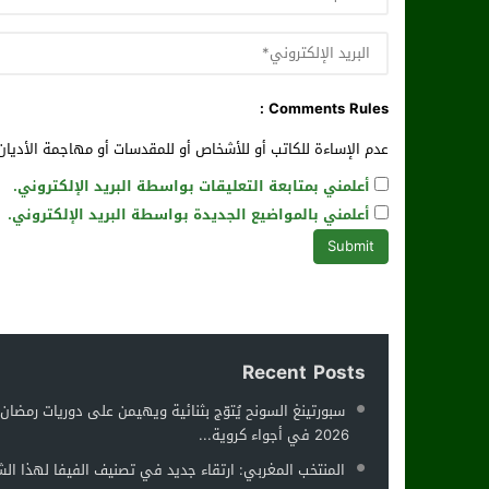
Comments Rules :
عدم الإساءة للكاتب أو للأشخاص أو للمقدسات أو مهاجمة الأديان 
أعلمني بمتابعة التعليقات بواسطة البريد الإلكتروني.
أعلمني بالمواضيع الجديدة بواسطة البريد الإلكتروني.
Recent Posts
سبورتينغ السونح يُتوّج بثنائية ويهيمن على دوريات رمضان
2026 في أجواء كروية...
المنتخب المغربي: ارتقاء جديد في تصنيف الفيفا لهذا ال