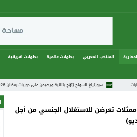
مغاربة
المنتخب المغربي
بطولات عالمية
بطولات افريقية
سبورتينغ السونح يُتوّج بثنائية ويهيمن على دوريات رمضان 2026 في أجواء كروية استثنائية
ا
ممثلات تعرضن للاستغلال الجنسي من أجل
يو)