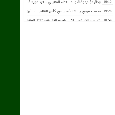
وداعٌ مؤلم: وفاة والد العداء المغربي سعيد عويطة بعد صراع طويل مع 
19:12
محمد حموني يلفت الأنظار في كأس العالم للناشئين ويثير اهتمام المنت
19:26
اتحادية الكونفدراليات الرياضية الإفريقية تختار المنتخب الوطني المغرب
18:54
استقالة جماعية تضرب نادي حسنية أكادير بفعل الأزمة المالية والإدارية
12:36
زكرياء أبو خلال يتلقى أخبار سيئة بسبب إصابته الخطيرة
01:19
هل يقترب وقت انتقال أمرابط إلى مانشستر يونايتد؟
02:20
خافي من السيلية القطري لاتحاد طنجة
18:28
الشرقاوي يستقيل من رئاسة إتحاد طنجة
18:20