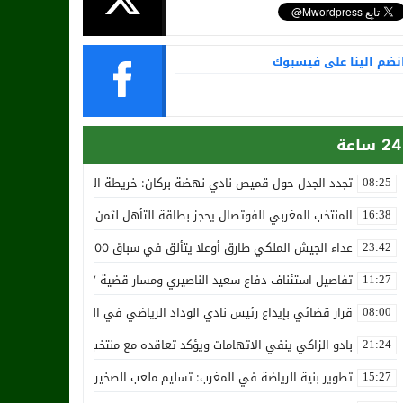
نضم الينا على فيسبوك
24 ساعة
تجدد الجدل حول قميص نادي نهضة بركان: خريطة المغرب تثير استياء الجا
08:25
المنتخب المغربي للفوتصال يحجز بطاقة التأهل لثمن نهائي مونديال أوزب
16:38
عداء الجيش الملكي طارق أوعلا يتألق في سباق 4200 متر بمدينة سلا
23:42
تفاصيل استئناف دفاع سعيد الناصيري ومسار قضية ‘بارون المخدرات الما
11:27
قرار قضائي بإيداع رئيس نادي الوداد الرياضي في السجن في قضية “إسكو
08:00
بادو الزاكي ينفي الاتهامات ويؤكد تعاقده مع منتخب النيجر دون تكفل م
21:24
تطوير بنية الرياضة في المغرب: تسليم ملعب الصخيرات بالعشب الاصطن
15:27