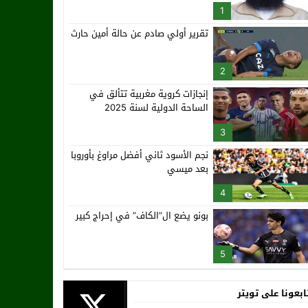
1
تقرير أولي صادم عن حالة أمين حارث
2
إنجازات كروية مغربية تتألق في
الساحة الدولية لسنة 2025
3
نجم الأسود ثاني أفضل مراوغ بأوروبا
بعد ميسي
4
بونو يضع ال”الكاف” في إحراج كبير
5
ابعونا على تويتر