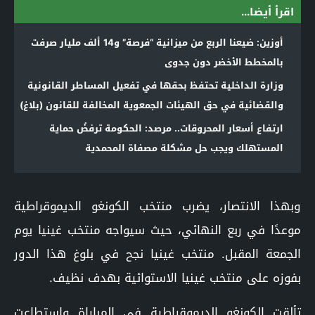
اقرأ أيضا...
أوزين: ضيعنا الربع من ميزانية “فرصة” و14 ألف مليار صرفت
بالمخطط الأخضر دون جدوى
وزارة الداخلية تحتفظ بحقها في تفعيل المساطر القانونية
والقضائية في حق الهيئات الجمعوية المخالفة للقانون (بلاغ)
ارتفاع أسعار المحروقات.. مرصد: الحكومة ترفضُ حماية
المستهلك ويجب حل مشكلة مصفاة المحمدية
وبهذا الانتصار، يضرب منتخب الكونغو الديموقراطية
موعدًا في ربع النهائي، حيث سيواجه منتخب غينيا يوم
الجمعة المقبل. منتخب غينيا نجح في بلوغ هذا الدور
بفوزه على منتخب غينيا الاستوائية بهدف نظيف.
تألقت الكونغو الديموقراطية في المباراة واستطاعت