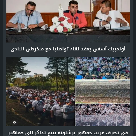
أولمبيك آسفي يعقد لقاء تواصليا مع منخرطي النادي
في تصرف غريب جمهور برشلونة يبيع تذاكر الى جماهير