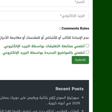
Comments Rules :
عدم الإساءة للكاتب أو للأشخاص أو للمقدسات أو مهاجمة الأديان 
أعلمني بمتابعة التعليقات بواسطة البريد الإلكتروني.
أعلمني بالمواضيع الجديدة بواسطة البريد الإلكتروني.
Recent Posts
سبورتينغ السونح يُتوّج بثنائية ويهيمن على دوريات رمضان
2026 في أجواء كروية...
المنتخب المغربي: ارتقاء جديد في تصنيف الفيفا لهذا ال