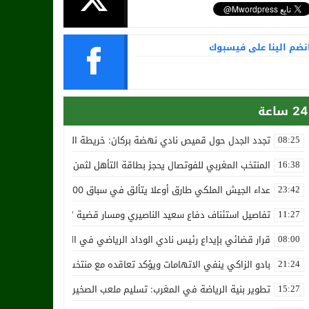
نضم الينا على فيسبوك
24 ساعة
تجدد الجدل حول قميص نادي نهضة بركان: خريطة المغرب تثير استياء الجا
08:25
المنتخب المغربي للفوتصال يحجز بطاقة التأهل لثمن نهائي مونديال أوزب
16:38
عداء الجيش الملكي طارق أوعلا يتألق في سباق 4200 متر بمدينة سلا
23:42
تفاصيل استئناف دفاع سعيد الناصيري ومسار قضية ‘بارون المخدرات الما
11:27
قرار قضائي بإيداع رئيس نادي الوداد الرياضي في السجن في قضية “إسكو
08:00
بادو الزاكي ينفي الاتهامات ويؤكد تعاقده مع منتخب النيجر دون تكفل م
21:24
تطوير بنية الرياضة في المغرب: تسليم ملعب الصخيرات بالعشب الاصطن
15:27