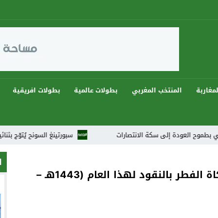
مغاربة
المنتخب المغربي
بطولات عالمية
بطولات افريقية
ة إلى سكة الانتصارات
سبورتينغ السونح يُتوّج بثنائية ويهيمن على دوريات رمضان 2026 ف
ا
المجلس العلمي الأعلى يحدد مقدار زكاة الفطر بالنقود لهذا العام (1443هـ –