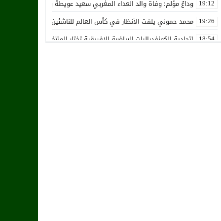
وداعٌ مؤلم: وفاة والد العداء المغربي سعيد عويطة بعد صراع طويل مع 
19:12
محمد حموني يلفت الأنظار في كأس العالم للناشئين ويثير اهتمام المنت
19:26
اتحادية الكونفدراليات الرياضية الإفريقية تختار المنتخب الوطني المغرب
18:54
استقالة جماعية تضرب نادي حسنية أكادير بفعل الأزمة المالية والإدارية
12:36
زكرياء أبو خلال يتلقى أخبار سيئة بسبب إصابته الخطيرة
01:19
هل يقترب وقت انتقال أمرابط إلى مانشستر يونايتد؟
02:20
خافي من السيلية القطري لاتحاد طنجة
18:28
الشرقاوي يستقيل من رئاسة إتحاد طنجة
18:20