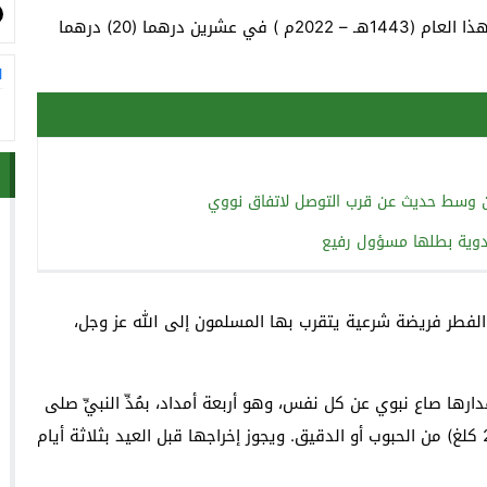
حدد المجلس العلمي الأعلى مقدار زكاة الفطر بالنقود لهذا العام (1443هـ – 2022م ) في عشرين درهما (20) درهما
ا
إيران وسط حديث عن قرب التوصل لاتفاق نووي
الفطر فريضة شرعية يتقرب بها المسلمون إلى الله عز وجل،
رها صاع نبوي عن كل نفس، وهو أربعة أمداد، بمُدِّ النبيِّ صلى
الله عليه وسلم، ويعادلها بالوزن كيلوغرامان ونصف (2,5 كلغ) من الحبوب أو الدقيق. ويجوز إخراجها قبل العيد بثلاثة أيام