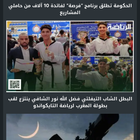
الحكومة تطلق برنامج “فرصة” لفائدة 10 آلاف من حاملي
المشاريع
البطل الشاب التيفلتي فضل الله نور الشافي ينتزع لقب
بطولة المغرب لرياضة التايكواندو