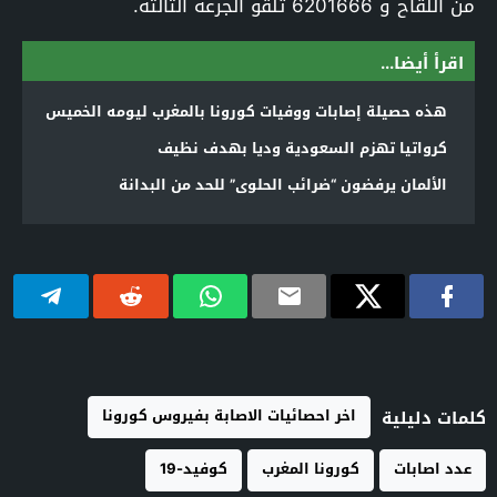
من اللقاح و 6201666 تلقو الجرعة الثالثة.
اقرأ أيضا...
هذه حصيلة إصابات ووفيات كورونا بالمغرب ليومه الخميس
كرواتيا تهزم السعودية وديا بهدف نظيف
الألمان يرفضون “ضرائب الحلوى” للحد من البدانة
اخر احصائيات الاصابة بفيروس كورونا
كلمات دليلية
عدد اصابات
كورونا المغرب
كوفيد-19