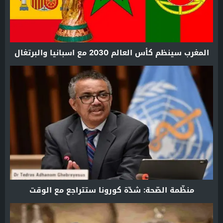
المغرب سينظم كأس العالم 2030 مع اسبانيا والبرتغال
منظّمة الصّحة: شدّة كورونا ستتراجع مع الوقت