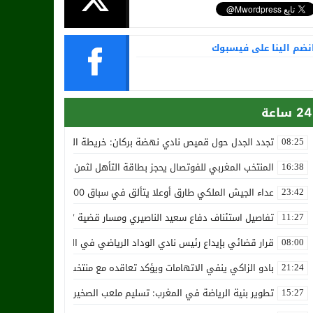
نضم الينا على فيسبوك
24 ساعة
تجدد الجدل حول قميص نادي نهضة بركان: خريطة المغرب تثير استياء الجا
08:25
المنتخب المغربي للفوتصال يحجز بطاقة التأهل لثمن نهائي مونديال أوزب
16:38
عداء الجيش الملكي طارق أوعلا يتألق في سباق 4200 متر بمدينة سلا
23:42
تفاصيل استئناف دفاع سعيد الناصيري ومسار قضية ‘بارون المخدرات الما
11:27
قرار قضائي بإيداع رئيس نادي الوداد الرياضي في السجن في قضية “إسكو
08:00
بادو الزاكي ينفي الاتهامات ويؤكد تعاقده مع منتخب النيجر دون تكفل م
21:24
تطوير بنية الرياضة في المغرب: تسليم ملعب الصخيرات بالعشب الاصطن
15:27