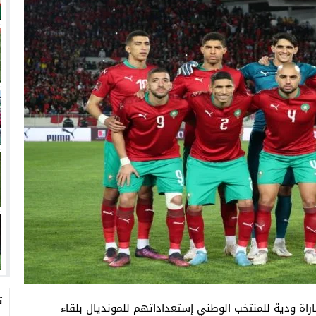
ت
اراة ودية للمنتخب الوطني إستعداداتهم للمونديال بلقاء