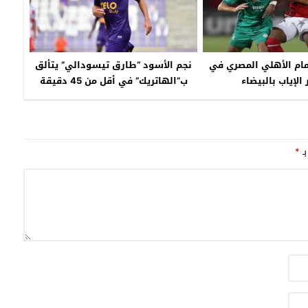
أمام الأهلي المصري في
نجم الأسود “طارق تيسودالي” يتألق
 الإياب بالبيضاء
ب”الهاتريك” في أقل من 45 دقيقة
بالدوري البلجيكي
بـ
*