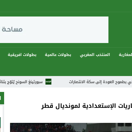
مغاربة
المنتخب المغربي
بطولات عالمية
بطولات افريقية
ة إلى سكة الانتصارات
سبورتينغ السونح يُتوّج بثنائية ويهيمن على دوريات رمضان 2026 
ا
ريات الإستعدادية لمونديال قطر