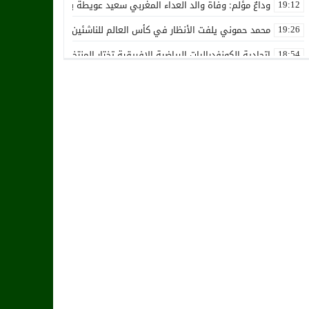
وداعٌ مؤلم: وفاة والد العداء المغربي سعيد عويطة بعد صراع طويل مع 
19:12
محمد حموني يلفت الأنظار في كأس العالم للناشئين ويثير اهتمام المنت
19:26
اتحادية الكونفدراليات الرياضية الإفريقية تختار المنتخب الوطني المغرب
18:54
استقالة جماعية تضرب نادي حسنية أكادير بفعل الأزمة المالية والإدارية
12:36
زكرياء أبو خلال يتلقى أخبار سيئة بسبب إصابته الخطيرة
01:19
هل يقترب وقت انتقال أمرابط إلى مانشستر يونايتد؟
02:20
خافي من السيلية القطري لاتحاد طنجة
18:28
الشرقاوي يستقيل من رئاسة إتحاد طنجة
18:20