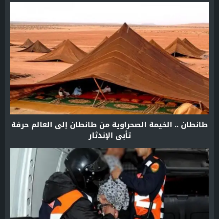
طانطان .. الخيمة الصحراوية من طانطان إلى العالم حرفة
تأبى الإندثار