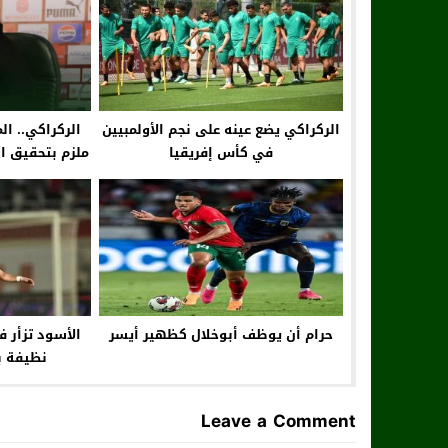
الركراكي يضع عينه على نجم الأولمبيين
الركراكي.. ا
في كأس إفريقيا
ملزم بتحقيق ال
حرام أن يوظف أبوخلال كظهير أيسر
الأسود تزأر ف
نظيفة ب
Leave a Comment