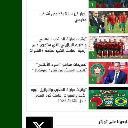
1
أخبار غير سارة بخصوص أشرف
حكيمي
2
توقيت مباراة المنتخب المغربي
ونظيره البرازيلي التي ستجرى على
أرضية الملعب الكبير بطنجة +القنوات
3
الناقلة
تصريحات مدافع “أسود الأطلس”
تُغضب المسؤولين قبل “المونديال”
4
توقيت مباراة المغرب والبرازيل اليوم
الأحد والقنوات الناقلة كرة القدم
داخل القاعة 2022
5
ابعونا على تويتر