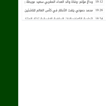
وداعٌ مؤلم: وفاة والد العداء المغربي سعيد عويطة بعد صراع طويل مع 
19:12
محمد حموني يلفت الأنظار في كأس العالم للناشئين ويثير اهتمام المنت
19:26
اتحادية الكونفدراليات الرياضية الإفريقية تختار المنتخب الوطني المغرب
18:54
استقالة جماعية تضرب نادي حسنية أكادير بفعل الأزمة المالية والإدارية
12:36
زكرياء أبو خلال يتلقى أخبار سيئة بسبب إصابته الخطيرة
01:19
هل يقترب وقت انتقال أمرابط إلى مانشستر يونايتد؟
02:20
خافي من السيلية القطري لاتحاد طنجة
18:28
الشرقاوي يستقيل من رئاسة إتحاد طنجة
18:20