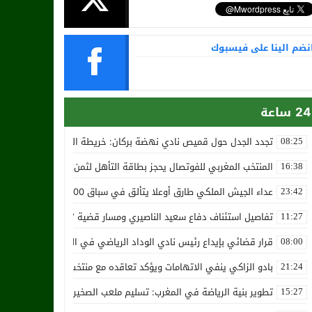
نضم الينا على فيسبوك
24 ساعة
تجدد الجدل حول قميص نادي نهضة بركان: خريطة المغرب تثير استياء الجا
08:25
المنتخب المغربي للفوتصال يحجز بطاقة التأهل لثمن نهائي مونديال أوزب
16:38
عداء الجيش الملكي طارق أوعلا يتألق في سباق 4200 متر بمدينة سلا
23:42
تفاصيل استئناف دفاع سعيد الناصيري ومسار قضية ‘بارون المخدرات الما
11:27
قرار قضائي بإيداع رئيس نادي الوداد الرياضي في السجن في قضية “إسكو
08:00
بادو الزاكي ينفي الاتهامات ويؤكد تعاقده مع منتخب النيجر دون تكفل م
21:24
تطوير بنية الرياضة في المغرب: تسليم ملعب الصخيرات بالعشب الاصطن
15:27