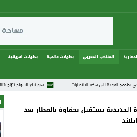
مغاربة
المنتخب المغربي
بطولات عالمية
بطولات افريقية
 إلى سكة الانتصارات
سبورتينغ السونح يُتوّج بثنائية ويهيمن على دوريات رمضان 2026 في
ا
 الحديدية يستقبل بحفاوة بالمطار بعد
يلاند