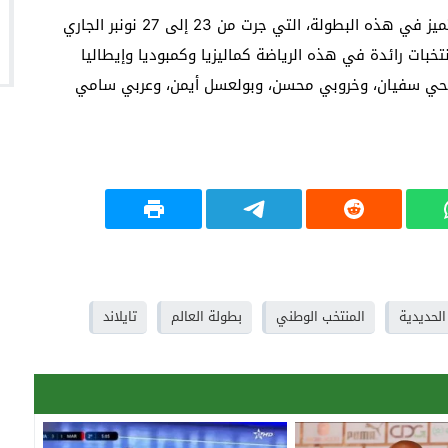
وأشارت المصادر أن العناصر الوطنية وقعت على مسار متميز في هذه البطولة، التي جرت من 23 إلى 27 نونبر الجاري
بات رائدة في هذه الرياضة كماليزيا وكمبوديا وإيطاليا
الحي سفيان، وخروبي محسن، وبولعسل أيمن، وعربي سامي
الحديدية
المنتخب الوطني
بطولة العالم
تايلاند