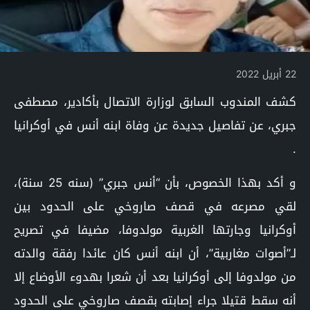
22 أبريل 2022
كشف المندوب السابق لوزارة الاتصال بأكادير، مصطفى
جبري، عن تفاصيل جديدة عن وفاة ابنه أنس في أوكرانيا
.
و أكد بهذا الخصوص، بأن “أنس جبري” (سنه 25 سنة)،
لقي مصرعه في قصف صاروخي على الحدود بين
أوكرانيا وجارتها الغربية مولدوفا، مضيفا في تصريح
لـ”أصوات مغاربية”، أن ابنه أنس كان عائدا رفقة والدته
من مولدوفا إلى أوكرانيا بعد أن شعرا بهدوء الأوضاع إلا
أنه سقط قتيلا جراء إصابته بقصف صاروخي على الحدود