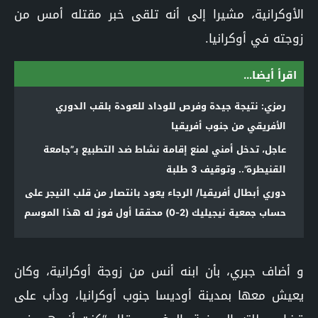
الأوكرانية، مشيرا إلى أنه تلقى خبر مقتله أمس من
زوجته في أوكرانيا.
اقرأ أيضا...
رمزي: نتيجة جيدة وفرص للوداد للعودة بلقب الدوري
الأفريقي من جنوب أفريقيا
عاجل، تدخل أمني لمنع إقامة نشاط ضد التطبيع بـ”جامعة
القنيطرة”.. وتوقيف 3 طلبة
دوري أبطال أفريقيا/ الرجاء يعود بانتصار من قلب النيجر على
حساب جمعية نيجيليك (2-0) محققا أول فوز له هذا الموسم
و أضاف جبري، بأن ابنه أنس من زوجة أوكرانية، وكان
يعيش معها بمدينة أوديسا جنوب أوكرانيا، ودأب على