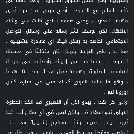
باشبيلية. وفي نفس السوق الشتوية ، وبعد تألقه في
كأس العالم مع الاسود ، أصبح فريق لندن مرة أخرى
مهتمًا بالمغرب ، وحتى صفقة النادي كانت على وشك
الانتهاء. لكن يوسف نشر رسالة على وسائل التواصل
الاجتماعي الخاصة به رفض فيها أي مغادرة لإشبيلية ،
مما يدل على التزامه بفريق كان متخلفًا في منطقة
الهبوط ، للمساعدة في إحيائه بأهدافه في مرحلة
الاياب من البطولة. وهو ما حصل بعد ان سجل 16 هدفاً
، وهو ما ساعد الفريق كذلك حتى في حيازة كأس
اوروبا ليغ .
والى كل هذا ، يبدو الآن أن النصيري قد اتخذ الخطوة
الأولى نحو المغادرة ، ولكن ليس في أي مكان آخر. كما
أجرى نيس تحقيقا بشأن مهاجم إشبيلية في يناير
الماضي ومؤخرا تم ربط المغربي بنابولي ، في حال قرر