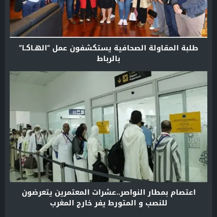
طلبة المقاولة الصحافية يستكشفون عمل “الهـاكـا”
بالرباط
اعتصام بمطار النواصر..عشرات المعتمرين يتعرضون
للنصب و المتورط يفر خارج المغرب