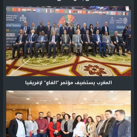
المغرب يستضيف مؤتمر “الفاو” لإفريقيا