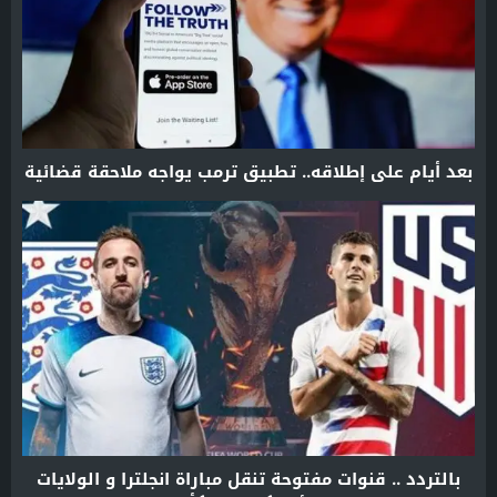
بعد أيام على إطلاقه.. تطبيق ترمب يواجه ملاحقة قضائية
بالتردد .. قنوات مفتوحة تنقل مباراة انجلترا و الولايات