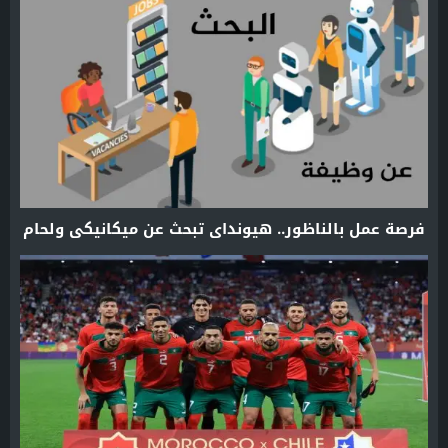
فرصة عمل بالناظور.. هيونداي تبحث عن ميكانيكي ولحام