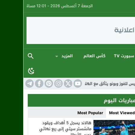
الجمعة 7 أغسطس 2026 - 12:01 مساءً
سبورت TV
كأس العالم
المزيد
تألق مع الهلال
أبطال أكادير يُتوَّجون في نهائي كأس العرش للجيت سكي
باريات اليوم
Most Popular
Most Viewed
هالاند يسجل 5 أهداف ويقود
مانشستر سيتي إلى ربع نهائي
دوري الأبطال