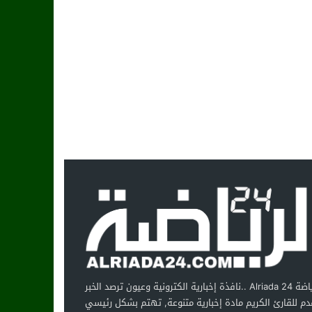
الرياضة Alriada 24 ..نافذة إخبارية الكترونية وعيون ترصد الخبر
دم للقارئ الكريم مادة إخبارية متنوعة, تهتم بشكل رئيسي