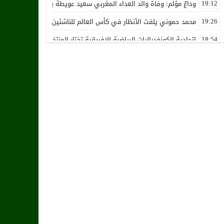
وداعٌ مؤلم: وفاة والد العداء المغربي سعيد عويطة بعد صراع طويل مع 
19:12
محمد حموني يلفت الأنظار في كأس العالم للناشئين ويثير اهتمام المنت
19:26
اتحادية الكونفدراليات الرياضية الإفريقية تختار المنتخب الوطني المغرب
18:54
استقالة جماعية تضرب نادي حسنية أكادير بفعل الأزمة المالية والإدارية
12:36
زكرياء أبو خلال يتلقى أخبار سيئة بسبب إصابته الخطيرة
01:19
هل يقترب وقت انتقال أمرابط إلى مانشستر يونايتد؟
02:20
خافي من السيلية القطري لاتحاد طنجة
18:28
الشرقاوي يستقيل من رئاسة إتحاد طنجة
18:20