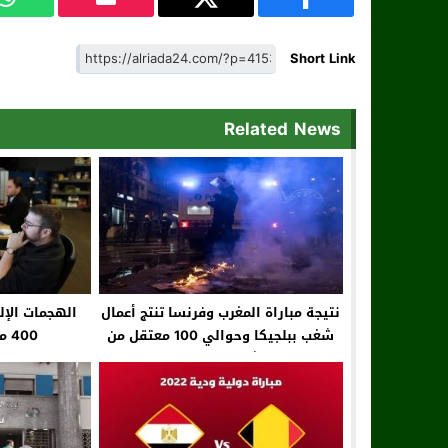
Short Link
Related News
نتيجة مباراة المغرب وفرنسا تنتج أعمال
الهجمات الإل
شغب ببلجيكا وحوالي 100 معتقل من
400 مليار دولار سنويا
المشجعين المغاربة