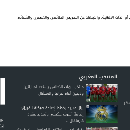
أو الذات الالهية. والابتعاد عن التحريض الطائفي والعنصري والشتائم.
المنتخب المغربي
منتخب لبؤات الأطلس يستعد لمباراتين
وديتين أمام تنزانيا والسنغال
شهر
ريال مدريد يخطط لإعادة هيكلة الفريق:
إضافة أشرف حكيمي وتمديد عقود
كارفاخال...
لتق
رفض لاعبي المنتخب الكونغولي للسفر يثير