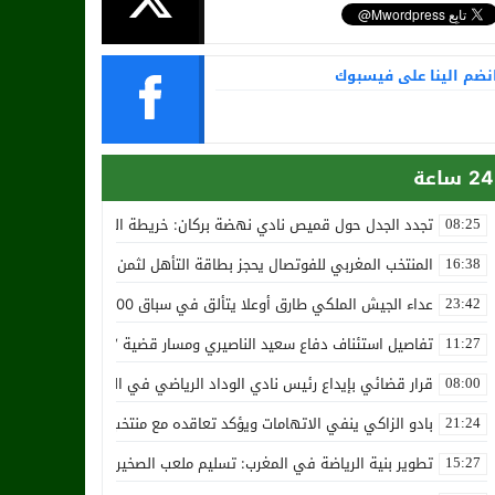
نضم الينا على فيسبوك
24 ساعة
تجدد الجدل حول قميص نادي نهضة بركان: خريطة المغرب تثير استياء الجا
08:25
المنتخب المغربي للفوتصال يحجز بطاقة التأهل لثمن نهائي مونديال أوزب
16:38
عداء الجيش الملكي طارق أوعلا يتألق في سباق 4200 متر بمدينة سلا
23:42
تفاصيل استئناف دفاع سعيد الناصيري ومسار قضية ‘بارون المخدرات الما
11:27
قرار قضائي بإيداع رئيس نادي الوداد الرياضي في السجن في قضية “إسكو
08:00
بادو الزاكي ينفي الاتهامات ويؤكد تعاقده مع منتخب النيجر دون تكفل م
21:24
تطوير بنية الرياضة في المغرب: تسليم ملعب الصخيرات بالعشب الاصطن
15:27