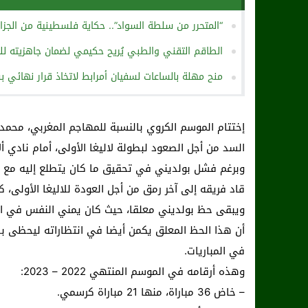
“المتحرر من سلطة السواد”.. حكاية فلسطينية من الجزائ
الطاقم التقني والطبي يُريح حكيمي لضمان جاهزيته للمب
منح مهلة بالساعات لسفيان أمرابط لاتخاذ قرار نهائي 
إختتام الموسم الكروي بالنسبة للمهاجم المغربي، محمد ب
السد من أجل الصعود لبطولة لاليغا الأولى، أمام نادي أل
وبرغم فشل بولديني في تحقيق ما كان يتطلع إليه مع ناديه
قاد فريقه إلى آخر رمق من أجل العودة للاليغا الأولى،
ويبقى حظ بولديني معلقا، حيث كان يمني النفس في ال
أن هذا الحظ المعلق يكمن أيضا في انتظاراته ليحظى بدع
في المباريات.
وهذه أرقامه في الموسم المنتهي 2022 – 2023:
– خاض 36 مباراة، منها 21 مباراة كرسمي.