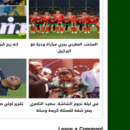
المنتخب المغربي يجري مباراة ودية مع
إنه ربح كب
البرازيل.
في ليلة نجوم الشاشة، سعيد الناصري
تقرير أولي ص
يمنح شقة للممثلة كريمة وساط
Leave a Comment