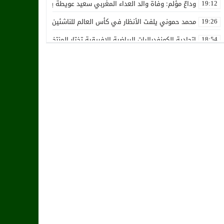
وداعٌ مؤلم: وفاة والد العداء المغربي سعيد عويطة بعد صراع طويل مع 
19:12
محمد حموني يلفت الأنظار في كأس العالم للناشئين ويثير اهتمام المنت
19:26
اتحادية الكونفدراليات الرياضية الإفريقية تختار المنتخب الوطني المغرب
18:54
استقالة جماعية تضرب نادي حسنية أكادير بفعل الأزمة المالية والإدارية
12:36
زكرياء أبو خلال يتلقى أخبار سيئة بسبب إصابته الخطيرة
01:19
هل يقترب وقت انتقال أمرابط إلى مانشستر يونايتد؟
02:20
خافي من السيلية القطري لاتحاد طنجة
18:28
الشرقاوي يستقيل من رئاسة إتحاد طنجة
18:20