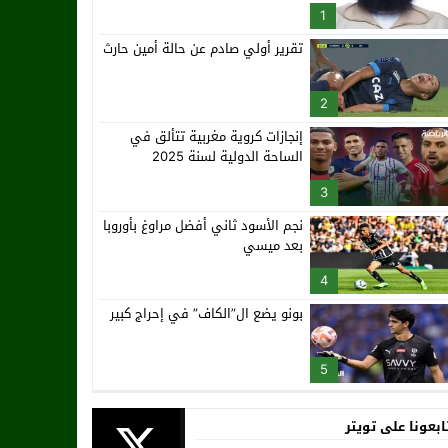
1
تقرير أولي صادم عن حالة أمين حارث
2
إنجازات كروية مغربية تتألق في
الساحة الدولية لسنة 2025
3
نجم الأسود ثاني أفضل مراوغ بأوروبا
بعد ميسي
4
بونو يضع ال”الكاف” في إحراج كبير
5
ابعونا على تويتر