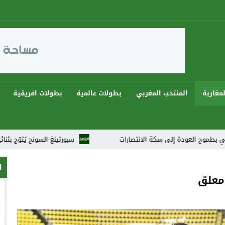
مغاربة
المنتخب المغربي
بطولات عالمية
بطولات افريقية
 إلى سكة الانتصارات
سبورتينغ السونح يُتوّج بثنائية ويهيمن على دوريات رمضان 2026 في 
ا
 معلق