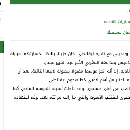
ر
ا
اريات القادمة
بشأن مستقبله
ولديني مع ناديه ليفانطي، كان حزينا، بالنظر لخسارتهما مباراة
افيس بمدافعه المغربي الآخر عبد الكبير عبقار.
، إلا أنه أنجز موسما مقبولا ببطولة لاليغا الثانية، بعد أن
 كما اعتبر من أهم لاعبي خط هجوم ليفانطي.
لعب في أعلى مستوى، وقد تأجلت أمنيته للموسم القادم، كما
وى لمنتخب الأسود، والتي ما زالت لم تتم بعد، برغم اجتهاده