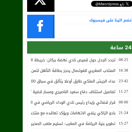
نضم الينا على فيسبوك
24 ساعة
تجدد الجدل حول قميص نادي نهضة بركان: خريطة المغرب تثير استياء الجا
08:25
المنتخب المغربي للفوتصال يحجز بطاقة التأهل لثمن نهائي مونديال أوزب
16:38
عداء الجيش الملكي طارق أوعلا يتألق في سباق 4200 متر بمدينة سلا
23:42
تفاصيل استئناف دفاع سعيد الناصيري ومسار قضية ‘بارون المخدرات الما
11:27
قرار قضائي بإيداع رئيس نادي الوداد الرياضي في السجن في قضية “إسكو
08:00
بادو الزاكي ينفي الاتهامات ويؤكد تعاقده مع منتخب النيجر دون تكفل م
21:24
تطوير بنية الرياضة في المغرب: تسليم ملعب الصخيرات بالعشب الاصطن
15:27