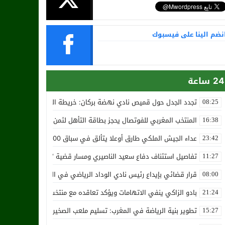
نضم الينا على فيسبوك
24 ساعة
تجدد الجدل حول قميص نادي نهضة بركان: خريطة المغرب تثير استياء الجا
08:25
المنتخب المغربي للفوتصال يحجز بطاقة التأهل لثمن نهائي مونديال أوزب
16:38
عداء الجيش الملكي طارق أوعلا يتألق في سباق 4200 متر بمدينة سلا
23:42
تفاصيل استئناف دفاع سعيد الناصيري ومسار قضية ‘بارون المخدرات الما
11:27
قرار قضائي بإيداع رئيس نادي الوداد الرياضي في السجن في قضية “إسكو
08:00
بادو الزاكي ينفي الاتهامات ويؤكد تعاقده مع منتخب النيجر دون تكفل م
21:24
تطوير بنية الرياضة في المغرب: تسليم ملعب الصخيرات بالعشب الاصطن
15:27