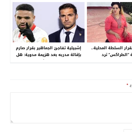
للقائه
قرار السلطة المحلية..
إشبيلية تفاجئ الجماهير بقرار صارم
 “الطراكس” ترد
بإقالة مدربه بعد هزيمة مدوية: هل
يعيد مينديليبار الأمل للفريق؟
بـ
*