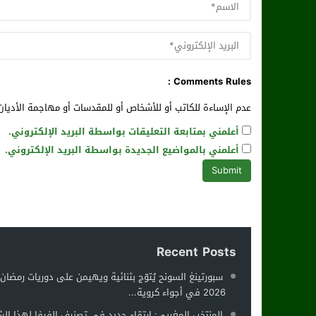
Comments Rules :
عدم الإساءة للكاتب أو للأشخاص أو للمقدسات أو مهاجمة الأديان 
أعلمني بمتابعة التعليقات بواسطة البريد الإلكتروني.
أعلمني بالمواضيع الجديدة بواسطة البريد الإلكتروني.
Recent Posts
سبورتينغ السونح يُتوّج بثنائية ويهيمن على دوريات رمضان
2026 في أجواء كروية...
المنتخب المغربي: ارتقاء جديد في تصنيف الفيفا لهذا ال