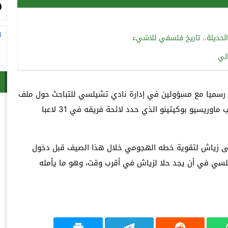
ا
الحديثة.. تاريخ فلسفي للاشيء
الي
ء رسميا مع مسؤولين في إدارة نادي تشيلسي للتباحث حول ملف
حكيم زياش بعدما تأكد خروجه رسميا من حسابات المدرب ماوريسيو بوكيتينو الذي حدد لائحة فريقه في 31 لاعبا
ى زياش لتقوية خطه الهجومي خلال هذا الصيف قبل دخول
لسي في أن يجد حلا لزياش في أقرب وقت، وهو ما يأمله