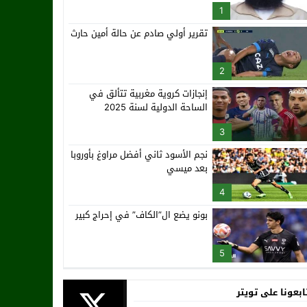
1
تقرير أولي صادم عن حالة أمين حارث
2
إنجازات كروية مغربية تتألق في
الساحة الدولية لسنة 2025
3
نجم الأسود ثاني أفضل مراوغ بأوروبا
بعد ميسي
4
بونو يضع ال”الكاف” في إحراج كبير
5
ابعونا على تويتر