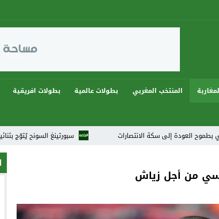
مغاربة
المنتخب المغربي
بطولات عالمية
بطولات افريقية
 إلى سكة الانتصارات
سبورتينغ السونح يُتوّج بثنائية ويهيمن على دوريات رمضان 2026 في 
ا
سي من أجل زياش