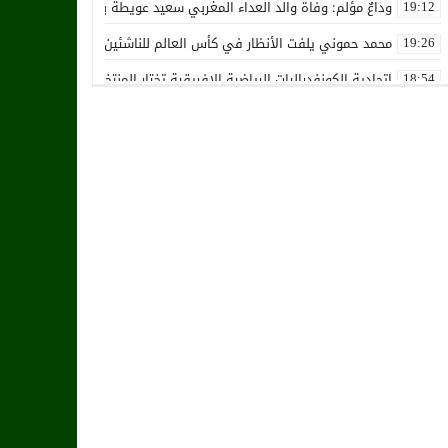
وداعٌ مؤلم: وفاة والد العداء المغربي سعيد عويطة بعد صراع طويل مع 
19:12
محمد حموني يلفت الأنظار في كأس العالم للناشئين ويثير اهتمام المنت
19:26
اتحادية الكونفدراليات الرياضية الإفريقية تختار المنتخب الوطني المغرب
18:54
استقالة جماعية تضرب نادي حسنية أكادير بفعل الأزمة المالية والإدارية
12:36
زكرياء أبو خلال يتلقى أخبار سيئة بسبب إصابته الخطيرة
01:19
هل يقترب وقت انتقال أمرابط إلى مانشستر يونايتد؟
02:20
خافي من السيلية القطري لاتحاد طنجة
18:28
الشرقاوي يستقيل من رئاسة إتحاد طنجة
18:20