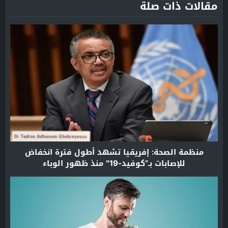
مقالات ذات صلة
منظمة الصحة: إفريقيا تشهد أطول فترة انخفاض
للإصابات بـ”كوفيد-19″ منذ ظهور الوباء