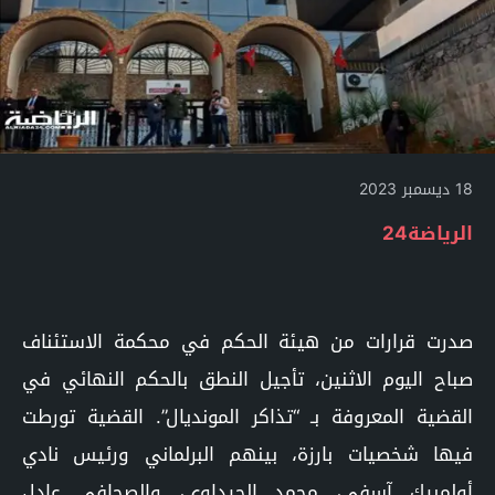
18 ديسمبر 2023
الرياضة24
صدرت قرارات من هيئة الحكم في محكمة الاستئناف
صباح اليوم الاثنين، تأجيل النطق بالحكم النهائي في
القضية المعروفة بـ “تذاكر المونديال”. القضية تورطت
فيها شخصيات بارزة، بينهم البرلماني ورئيس نادي
أولمبيك آسفي، محمد الحيداوي، والصحافي عادل