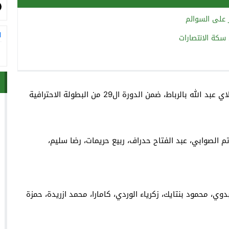
ر على السوالم
ا
سكة الانتصارات
يستقبل الجيش ضيفه الرجاء على أرضية مجمع الأمير مولاي عبد الله بالرباط، ضمن الدورة ال29 من البطولة الاحترافية
 الصوابي، عبد الفتاح حدراف، ربيع حريمات، رضا سليم،
ي، محمود بنتايك، زكرياء الوردي، كامارا، محمد ازريدة، حمزة