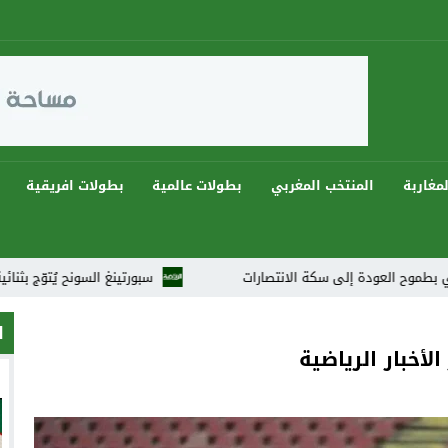
مغاربة
المنتخب المغربي
بطولات عالمية
بطولات افريقية
إلى سكة الانتصارات
سبورتينغ السونح يُتوّج بثنائية ويهيمن على دوريات رمضان 2026 في 
ا
لأخبار الرياضية