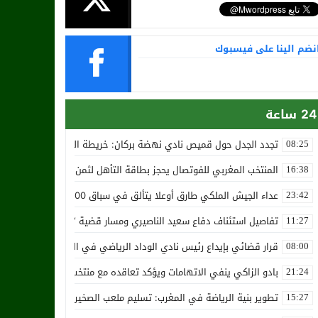
نضم الينا على فيسبوك
24 ساعة
تجدد الجدل حول قميص نادي نهضة بركان: خريطة المغرب تثير استياء الجا
08:25
المنتخب المغربي للفوتصال يحجز بطاقة التأهل لثمن نهائي مونديال أوزب
16:38
عداء الجيش الملكي طارق أوعلا يتألق في سباق 4200 متر بمدينة سلا
23:42
تفاصيل استئناف دفاع سعيد الناصيري ومسار قضية ‘بارون المخدرات الما
11:27
قرار قضائي بإيداع رئيس نادي الوداد الرياضي في السجن في قضية “إسكو
08:00
بادو الزاكي ينفي الاتهامات ويؤكد تعاقده مع منتخب النيجر دون تكفل م
21:24
تطوير بنية الرياضة في المغرب: تسليم ملعب الصخيرات بالعشب الاصطن
15:27