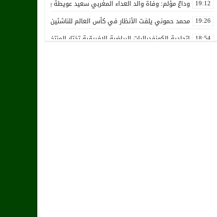
وداعٌ مؤلم: وفاة والد العداء المغربي سعيد عويطة بعد صراع طويل مع 
19:12
محمد حموني يلفت الأنظار في كأس العالم للناشئين ويثير اهتمام المنت
19:26
اتحادية الكونفدراليات الرياضية الإفريقية تختار المنتخب الوطني المغرب
18:54
استقالة جماعية تضرب نادي حسنية أكادير بفعل الأزمة المالية والإدارية
12:36
زكرياء أبو خلال يتلقى أخبار سيئة بسبب إصابته الخطيرة
01:19
هل يقترب وقت انتقال أمرابط إلى مانشستر يونايتد؟
02:20
خافي من السيلية القطري لاتحاد طنجة
18:28
الشرقاوي يستقيل من رئاسة إتحاد طنجة
18:20