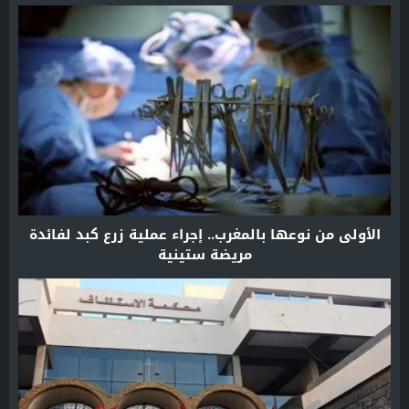
الأولى من نوعها بالمغرب.. إجراء عملية زرع كبد لفائدة
مريضة ستينية