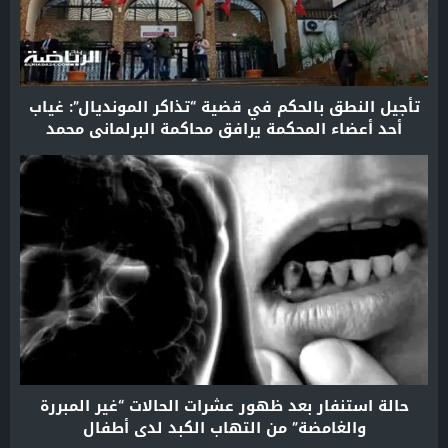
تأجيل النطق بالحكم في قضية “تذاكر المونديال”: غياب
أحد أعضاء المحكمة يرافق محاكمة البرلماني محمد
الحيداوي والصحافي عادل العماري
حالة استنفار بعد ظهور عشرات الحالات “غير المبررة
والغامضة” من التهاب الكبد لدى أطفال