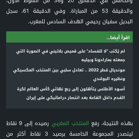
والخامس في الدقائق 20 و38 من الشوط الأول،
والدقيقة 53 من المباراة. وفي الدقيقة 61، سجل
البديل سفيان رحيمي الهدف السادس للمغرب.
اقرأ أيضا...
لم يُكتب “لا للفساد” على قميص بلاتيني في الصورة التي
جمعته بمارادونا وبيليه
مونديال قطر 2022 .. تعادل سلبي بين المنتخب المكسيكي
ونظيره البولندي
أسود الأطلس يتأهلون إلى ربع نهائي كأس العالم لكرة
القدم داخل القاعة بعد انتصار دراماتيكي على إيران
بهذه النتيجة، رفع
المنتخب المغربي
رصيده إلى 9 نقاط
ليتصدر المجموعة الخامسة برصيد 3 نقاط أكثر من