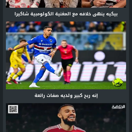
بيكيه ينهي خلافه مع المغنية الكولومبية شاكيرا
إنه ربح كبير ولديه صفات رائعة