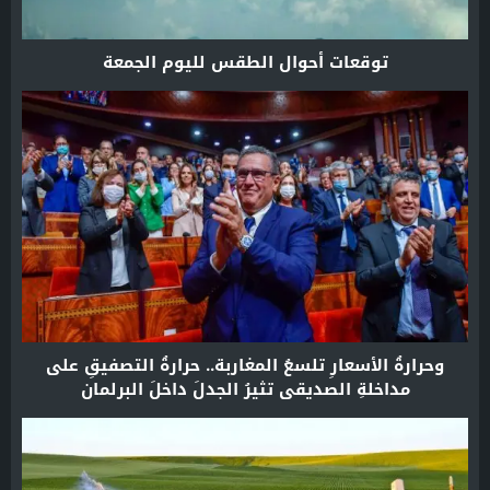
توقعات أحوال الطقس لليوم الجمعة
وحرارةُ الأسعارِ تلسعُ المغاربة.. حرارةُ التصفيقِ على
مداخلةِ الصديقي تثيرُ الجدلَ داخلَ البرلمان