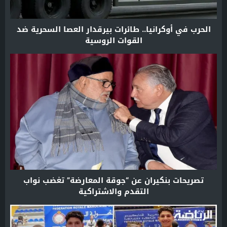
الحرب في أوكرانيا.. طائرات بيرقدار العصا السحرية ضد
القوات الروسية
تصريحات بنكيران عن “جوقة المعارضة” تغضب نواب
التقدم والاشتراكية