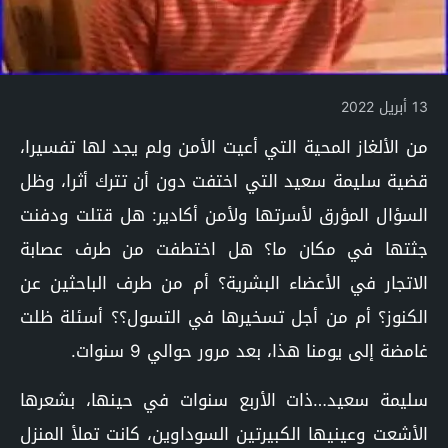
13 أبريل 2022
من الألغاز المحية التي أعيت الأمن ولم يجد لها تفسيرا،
قضية سليمة سعيد التي اختفت دون أن تترك أثرا، وظل
السؤال المؤرق لأسرتها ولأمن أكادير: هل قتلت ودفنت
جثتها في مكان ما؟ هل اختطفت من طرف عصابة
الاتجار في الأعضاء البشرية؟ أم من طرف الباحثين عن
الكنوز؟ أم من أجل تسخيرها في التسول؟؟ أسئلة ظلت
غامضة إلى يومنا هذا، بعد مرور حوالي 9 سنوات.
سليمة سعيد…ذات الأربع سنوات في حينها، بشعرها
الأشعت وعينيها الكبيرتين السوداوين، كانت تملأ المنزل