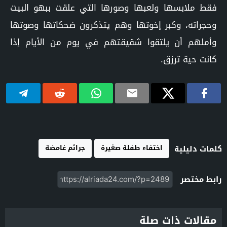
فقط ملابسها ولعبها وصورها التي علقت ببهو البيت
وحجراته، وكبر إخوتها وهم يتذكرون ضحكاتها وصوتها
وأملهم أن يلتقوا شقيقتهم في يوم من الأيام إذا
كانت حية ترزق.
اختفاء طفلة صغيرة
جرائم غامضة
كلمات دليلية
رابط مختصر
مقالات ذات صلة