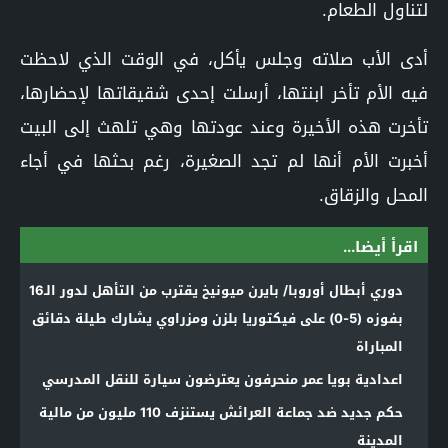
لتناول الطعام.
أدى الأب صلاته وجلس يأكل، في الوقت الذي لاحظت
فيه الأم تأخر ابنتها، أرسلت إحدى شقيقاتها لإحضارها،
تأخرت هذه الأخيرة وعند عودتها وهي تلهث إلى البيت
أخبرت الأم أنها لم تجد الصغيرة، رغم بحثها في أجاء
المحل والزقاق.
اقرأ أيضا...
دوري أبطال أوروبا/ بايرن ميونيخ يقترب من التأهل لدور الـ16
بفوزه (5-0) على فيكتوريا بلزن ومزراوي يشارك طيلة دقائق
المباراة
اعدادية بويا عمر منحرفون يعترضون سيارة للنقل المدرسي
حكم جديد ضد جماعة العرائش يستنزف 110 مليون من مالية
المدينة