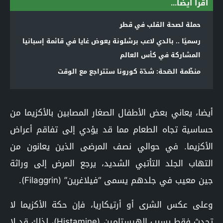
اقرأ أيضا...
حملة لصحة القلب في قطر
رسميًا .. بالدي لاعب برشلونة يعوض غايا في قائمة إسبانيا
المشاركة في كأس العالم
منظّمة الصّحة: شدّة كورونا ستتراجع مع الوقت
أيضا، يعاني بعض الأطفال الصغار المصابين بالأكزيما من
حساسية تجاه الطعام مما قد يؤدي إلى تفاقم أعراض
الأكزيما. في حوالي نصف المرضى الذين يعانون من
التهاب الجلد التأتبي الشديد، يرجع المرض إلى وراثة
جين معيب في جلدهم يسمى “فيلاغرين” (Filaggrin).
وعلى عكس الشرى أو أرتيكاريا، فإن حكة الأكزيما لا
تحدث فقط بسبب الهيستامين (Histamine)، لذلك قد لا