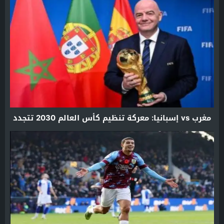
مغرب vs إسبانيا: معركة تنظيم كأس العالم 2030 تتجدد