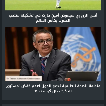
أنس الزروري سيعوض أمين حارث في تشكيلة منتخب
المغرب بكأس العالم
منظمة الصحة العالمية تدعو الدول لعدم خفض “مستوى
الحذر” حيال كوفيد-19