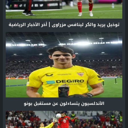
توخيل يريد والكر لينافس مزراوي | أخر الأخبار الرياضية
الأندلسيون يتساءلون عن مستقبل بونو