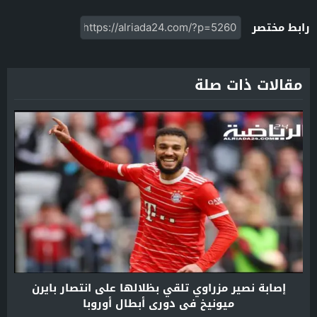
رابط مختصر
مقالات ذات صلة
إصابة نصير مزراوي تلقي بظلالها على انتصار بايرن
ميونيخ في دوري أبطال أوروبا