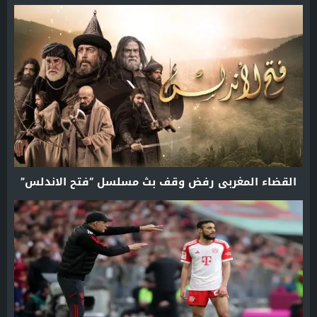
القضاء المغربي رفض وقف بث مسلسل “فتح الاندلس”