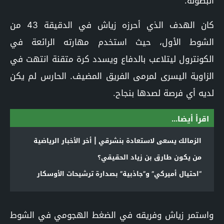
البطولة.
كان الهدف الذي أحرزه زياش في الدقيقة 43 من
الشوط الأول، حيث استخدم مهارته الرائعة في
الكونترول ليتلاعب بالدفاع ويسدد كرة متقنة انتهت في
الزاوية اليسرى لمرمى الفريق المضيف. الحارس لم يكن
لديه أي فرصة لصدها بنجاح.
اقرأ أيضا...
الزمالك يسعى لاستعادة بنشرقي | أخر الأخبار الرياضية
من يكون طارق بن زياد الحقيقي؟
“احتيال أميركي” و”جاذبية” بصدارة ترشيحات الأوسكار
واستمر زياش وفريقه في الضغط الهجومي في الشوط