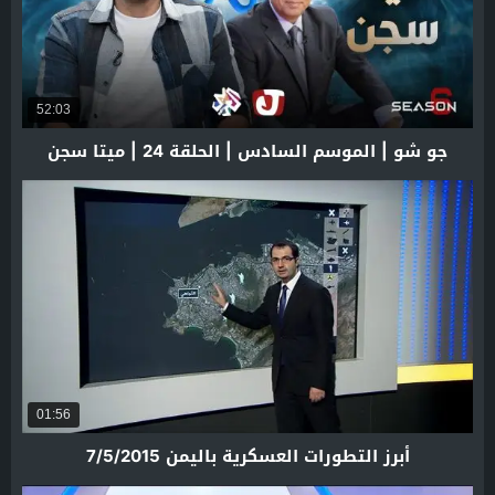
52:03
جو شو | الموسم السادس | الحلقة 24 | ميتا سجن
01:56
أبرز التطورات العسكرية باليمن 7/5/2015