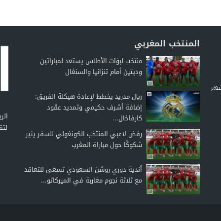
المنتخب المغربي
منتخب لبؤات الأطلس يستعد لمباراتين
وديتين أمام تنزانيا والسنغال
شهر
ريال مدريد يخطط لإعادة هيكلة الفريق:
إضافة أشرف حكيمي وتمديد عقود
كارفاخال...
لتق
رفض لاعبي المنتخب الكونغولي للسفر يثير
شكوكًا حول مباراة المغرب
أندية دوري روشن السعودي تسعى للتعاقد
مع ثلاثة نجوم مغاربة في الميركاتو...