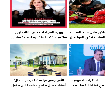
اديو ماني قائد المنتخب
وزيرة السياحة تخصص 400 مليون
لمشاركة في المونديال
سنتيم لمكتب استشارة لصياغة مشروع
قانون
ح للجمعيات الحقوقية
الأمن ينفي مزاعم “تعذيب واعتقال”
 في قضايا الفساد ضد
أعضاء فصيل طلابي بجامعة ابن طفيل
المنتخبين
بالقنيطرة