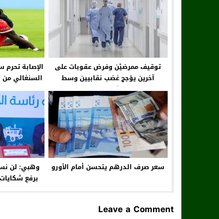
توقيف ممرضيْن وفرض عقوبات على
الإصابة تحرم س
آخرين يؤجج غضب نقابيين وسط
السنغالي من ا
مستشفى جامعي
سعر صرف الدرهم يتحسن أمام الأورو
وهبي: لن نسم
برفع شكايات
Leave a Comment