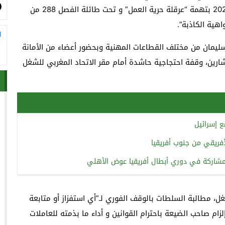
تمهيدا لإحالته على أنظار النيابة العامة يوم 19 أبريل 2022 بتهمة “عرقلة حرية العمل” و تحت طائلة الفصل 288 من
اهية الكاذبة”.
ا
ليمان من مختلف القطاعات المهنية وبحضور أعضاء من الأمانة
رين، وقفة احتجاجية حاشدة أمام مقر الاتحاد المغربي للشغل
ع إسرائيل
أفريقي من جنوب أفريقيا
المشاركة في دوري أبطال أفريقيا عوض الأهلي
غل، مطالبة السلطات بالوقف الفوري لـ”أي استفزاز أو متابعة
زام صاحب الضيعة باحترام القوانين و أداء ما بذمته للعاملات