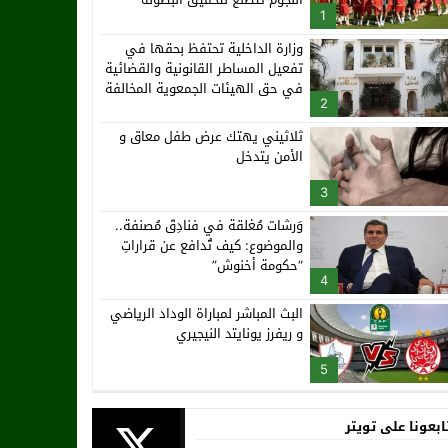
1
وزارة الداخلية تحتفظ بحقها في
تفعيل المساطر القانونية والقضائية
في حق الهيئات الجمعوية المخالفة
2
للقانون (بلاغ)
ثلاثيني يهتك عرض طفل معاق و
الأمن يتدخل
3
وَرشات مُغلقة في فنادِقَ مُصنفة..
والموضوع: كيف تُدافع عن قراراتِ
“حكومة أخنوش”
4
البث المباشر لمباراة الوداد الرياضي
و ريفرز يونايتد النيجيري
5
ابعونا على تويتر