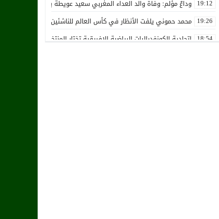
وداعٌ مؤلم: وفاة والد العداء المغربي سعيد عويطة بعد صراع طويل مع 
19:12
محمد حموني يلفت الأنظار في كأس العالم للناشئين ويثير اهتمام المنت
19:26
اتحادية الكونفدراليات الرياضية الإفريقية تختار المنتخب الوطني المغرب
18:54
استقالة جماعية تضرب نادي حسنية أكادير بفعل الأزمة المالية والإدارية
12:36
زكرياء أبو خلال يتلقى أخبار سيئة بسبب إصابته الخطيرة
01:19
هل يقترب وقت انتقال أمرابط إلى مانشستر يونايتد؟
02:20
خافي من السيلية القطري لاتحاد طنجة
18:28
الشرقاوي يستقيل من رئاسة إتحاد طنجة
18:20