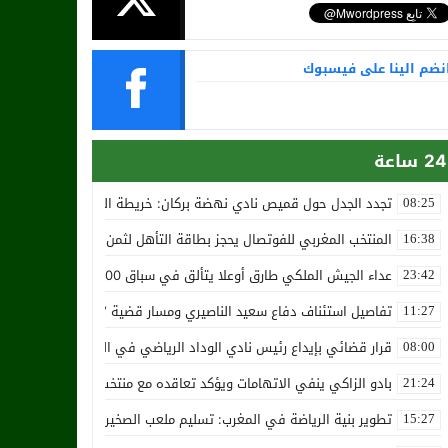
نضم الينا على فيسبوك
24 ساعة
تجدد الجدل حول قميص نادي نهضة بركان: خريطة المغرب تثير استياء الجا
08:25
المنتخب المغربي للفوتصال يحجز بطاقة التأهل لثمن نهائي مونديال أوزب
16:38
عداء الجيش الملكي طارق أوعلا يتألق في سباق 4200 متر بمدينة سلا
23:42
تفاصيل استئناف دفاع سعيد الناصيري ومسار قضية ‘بارون المخدرات الما
11:27
قرار قضائي بإيداع رئيس نادي الوداد الرياضي في السجن في قضية “إسكو
08:00
بادو الزاكي ينفي الاتهامات ويؤكد تعاقده مع منتخب النيجر دون تكفل م
21:24
تطوير بنية الرياضة في المغرب: تسليم ملعب الصخيرات بالعشب الاصطن
15:27