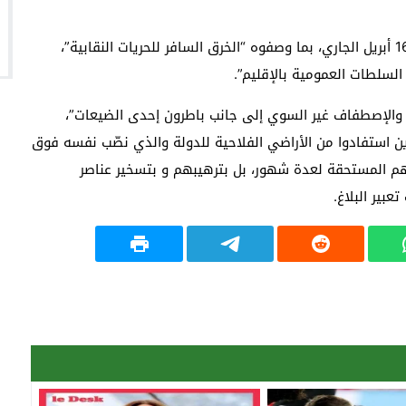
و ندّد المشاركون في الوقفة التي نظمت اليوم السبت 16 أبريل الجاري، بما وصفوه “الخرق السافر للحريات النقابية”،
لسلطات العمومية بالإقليم”.
 والإصطفاف غير السوي إلى جانب باطرون إحدى الضيعات”،
لذين استفادوا من الأراضي الفلاحية للدولة والذي نصّب نفسه فوق
رهم المستحقة لعدة شهور، بل بترهيبهم و بتسخير عناصر
بير البلاغ.