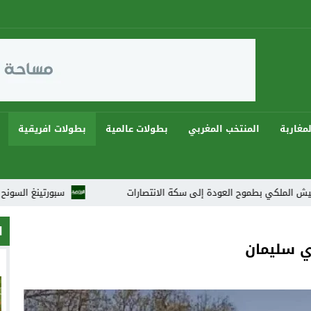
مغاربة
المنتخب المغربي
بطولات عالمية
بطولات افريقية
موح العودة إلى سكة الانتصارات
سبورتينغ السونح يُتوّج بثنائية ويهيمن على دوريا
ا
ي سليمان