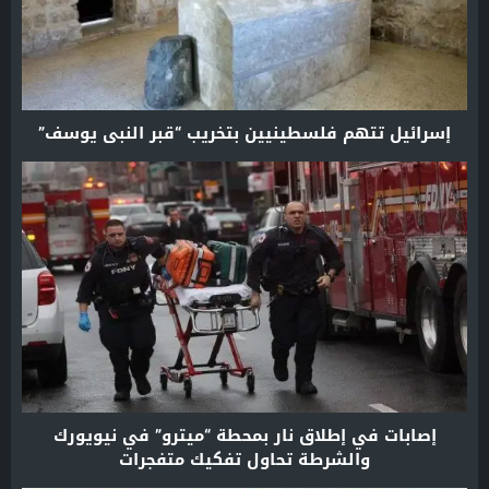
إسرائيل تتهم فلسطينيين بتخريب “قبر النبي يوسف”
إصابات في إطلاق نار بمحطة “ميترو” في نيويورك
والشرطة تحاول تفكيك متفجرات