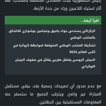
رئيس الجمهورية لبحث المشاكل المتعلقة بالمنتخب، مما
أثار استياء اللاعبين وزاد من حدة الأزمة.
اقرأ أيضا...
الركراكي يستدعي جواد ياميق وبنجامين بوشواري للالتحاق
بالمنتخب الوطني
تشكيلة المنتخب الوطني المتوقعة لمواجهة كرواتيا في
كأس العالم 2022
الحيش الروسي يعتقل مغربي يقاتل في صفوف الجيش
الاوكراني
مع عدم صدور أي تصريحات رسمية بعد، يبقى مستقبل
المباراة غير واضح، ويترقب الجميع ما ستسفر عنه
المفاوضات المستقبلية بين الجهتين.