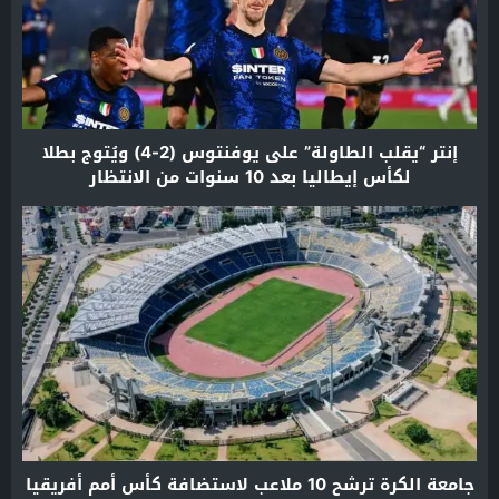
إنتر “يقلب الطاولة” على يوفنتوس (2-4) ويُتوج بطلا
لكأس إيطاليا بعد 10 سنوات من الانتظار
جامعة الكرة ترشح 10 ملاعب لاستضافة كأس أمم أفريقيا