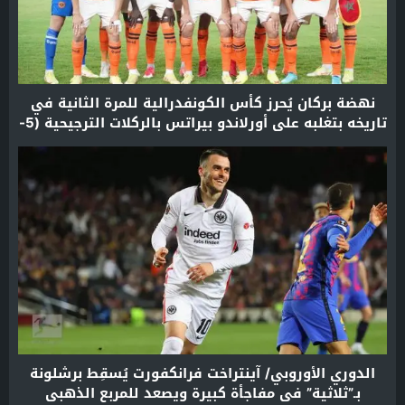
نهضة بركان يُحرز كأس الكونفدرالية للمرة الثانية في
تاريخه بتغلبه على أورلاندو بيراتس بالركلات الترجيحية (5-
4)
الدوري الأوروبي/ آينتراخت فرانكفورت يُسقِط برشلونة
بـ”ثلاثية” في مفاجأة كبيرة ويصعد للمربع الذهبي