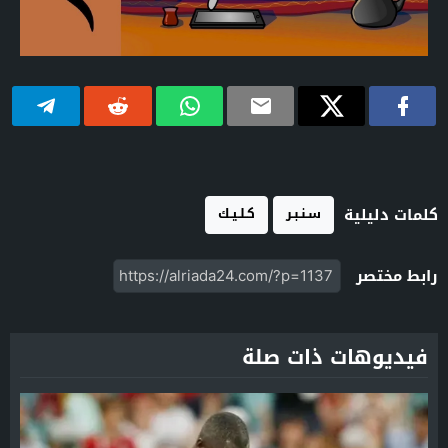
سـنـبـر
كـلـيـك
كلمات دليلية
رابط مختصر
فيديوهات ذات صلة