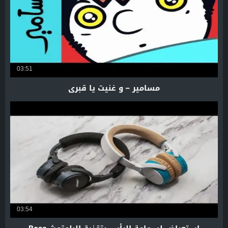
03:51
مسامير – و غنيت يا قبري
03:54