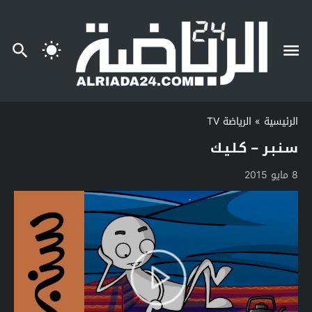
الرئيسية
»
الرياضة TV
سـنـبـر – كـلـيـك
8 مايو 2015