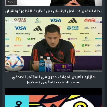
49:22
رحلة اليقين ٥٤: أصل الإنسان بين “نظرية التطور” والقرآن
هازارد يتعرض لموقف محرج في المؤتمر الصحفي
بسبب المنتخب المغربي (فيديو)