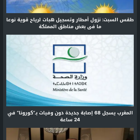
طقس السبت: نزول أمطار وتسجيل هبات لرياح قوية نوعا
ما في بعض مناطق المملكة
المغرب يسجل 68 إصابة جديدة دون وفيات بـ”كورونا” في
24 ساعة