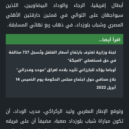
أبطال إفريقيا، الرجاء والوداد البيضاويين، اللذين
سيواجهان على التوالي في قمتين حارقتين الأهلي
المصري وشباب بلوزداد، في ذهاب ربع نهائي المسابقة.
اقرأ أيضا...
لجنة وزارية تعترف بارتفاع أسعار الفلفل وتُسجل 727 مخالفة
في حق مُستعملي “الميكة”
أوباما يؤكد للبارزاني تأييد بلاده لعراق “موحد وفدرالي”
بلاغ صحافي حول اجتماع مجلس الحكومة يوم الخميس 14
أبريل 2022
وتوقع الإطار المغربي وليد الركراكي، مدرب الوداد، أن
تكون مباراة شباب بلوزداد صعبة، مضيفاً أن على فريقه