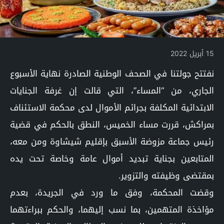
15 أبريل 2022
نفتتح جولتنا في الصحف الوطنية الصادرة نهاية الأسبوع
الجاري، من “المساء”، التي قالت إن غرفة الجنايات
الابتدائية المكلفة بجرائم الأموال لدى محكمة الاستئناف
بمراكش، قررت مساء الخميس، النطق بالحكم في قضية
رئيس جماعة مزوضة الأسبق بإقليم شيشاوة ومن معه،
المتابعين بجناية تبديد أموال عامة وخاصة تحت يده
بمقتضى وظيفته والتزوير.
وقضت المحكمة، وفق ما ورد في الجريدة، بعدم
مؤاخذة المتهمين، بما نسب إليهما، والحكم ببراءتهما