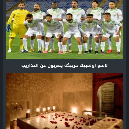
لاعبو اولمبيك خريبكة يضربون عن التداريب