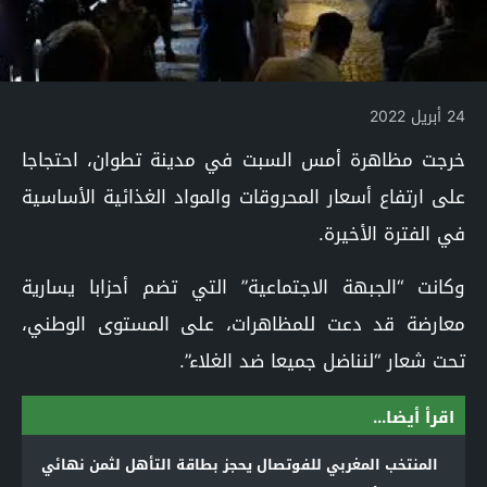
24 أبريل 2022
خرجت مظاهرة أمس السبت في مدينة تطوان، احتجاجا
على ارتفاع أسعار المحروقات والمواد الغذائية الأساسية
في الفترة الأخيرة.
وكانت “الجبهة الاجتماعية” التي تضم أحزابا يسارية
معارضة قد دعت للمظاهرات، على المستوى الوطني،
تحت شعار “لنناضل جميعا ضد الغلاء”.
اقرأ أيضا...
المنتخب المغربي للفوتصال يحجز بطاقة التأهل لثمن نهائي