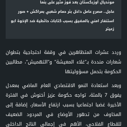
مونديال أوزبكستان بعد فوز مثير على بنما
عاجل.. مصرع عامل داخل بئر حمام شعبي بمراكش + صور
استنفار امني بالمضيق بسبب كتابات حائطية ضد الإخوة ابو
زعيتر
وردد عشرات المتظاهرين في وقفة احتجاجية بتطوان
شعارات منددة بـ”غلاء المعيشة” و”التهميش”، مطالبين
الحكومة بتحمل مسؤوليتها
وبعد استعادة النمو الاقتصادي العام الماضي بمعدل
يفوق 7 بالمئة، تواجه حكومة عزيز أخنوش في الفترة
الأخيرة غضبا اجتماعيا بسبب ارتفاع الأسعار، إضافة إلى
المخاوف من تدهور الأوضاع في المردود الضعيف
للقطاع الفلاحي، الأهم في إجمالي الناتج الداخلي