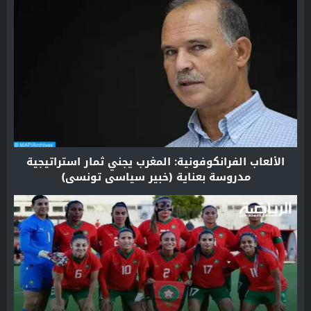
الألعاب الفرانكوفونية: المغرب يجني ثمار استراتيجية
مدروسة بعناية (خبير سياسي تونسي)