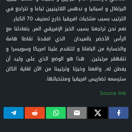
البرتغال و اسبانيا و ندهس اللاتينيين تباعا و نتراجع في
الترتيب بسبب منتخبات افريقيا خارج تصنيف 70 الكبار.
نعم نحن تراجعنا بسبب الخبز الإفريقي المر٫ بتعادلنا مع
الرأس الأخضر بالميدان الذي افقدنا نقاطا هامة
والخسارة من البافانا و لتتقدم علينا امريكا وسويسرا و
نتقهقر مرتبتين. هذا هو الوضع الذي على وليد أن
يفطن له٫ واقعنا وخبزنا وترتيبنا من الآن لغاية الكان
سترسمه تضاريس افريقيا ومنتخباتها.
Source link